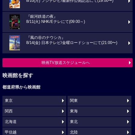
8/10(月) フジテレビ/最新作公開記念にて(19:00〜)
『銀河鉄道の夜』
8/11(火) NHK/Eテレにて(09:00～)
『風の谷のナウシカ』
8/14(金) 日本テレビ/金曜ロードショーにて(21:00〜)
映画TV放送スケジュールへ
映画館を探す
都道府県から映画館
東京
関東
関西
東海
北海道
東北
甲信越
北陸