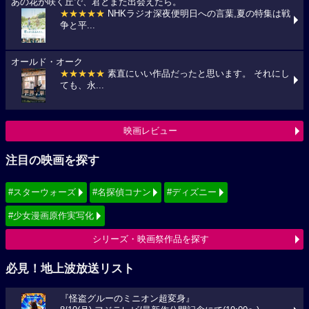
あの花が咲く丘で、君とまた出会えたら。
★★★★★
NHKラジオ深夜便明日への言葉,夏の特集は戦
争と平...
オールド・オーク
★★★★★
素直にいい作品だったと思います。 それにし
ても、永...
映画レビュー
注目の映画を探す
#スターウォーズ
#名探偵コナン
#ディズニー
#少女漫画原作実写化
シリーズ・映画祭作品を探す
必見！地上波放送リスト
『怪盗グルーのミニオン超変身』