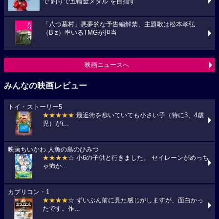
で“釣りで五輪金メダル”を目指す
「八つ墓村」悪夢的な予告編解禁、主題歌は松本孝弘
（B’z）率いるTMGが担当
映画ニュースへ
みんなの映画レビュー
トイ・ストーリー5
★★★★★
最近街を歩いていても小さい子（特に3、4歳
児）がi...
映画ちいかわ 人魚の島のひみつ
★★★★
☆ 小6の子供と行きました。 セイレーンがめっち
ゃ怖か...
カプリコン・1
★★★★
☆ ずいぶん前に見た感じがしますが、面白かっ
たです。作...