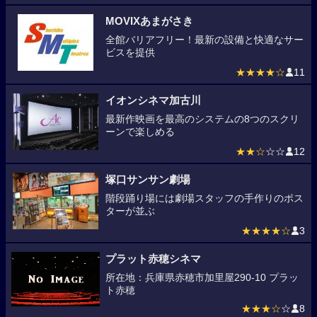
MOVIXあまがさき
全館バリアフリー！最新の設備と快適なサー
ビスを提供
★★★★☆
11
イオンシネマ加古川
最新作映画を最高のシステムの8つのスクリ
ーンで楽しめる
★★☆
☆☆
12
塚口サンサン劇場
階段踊り場には劇場スタッフの手作りのポス
ターが並ぶ
★★★★☆
3
プラット赤穂シネマ
所在地：兵庫県赤穂市加里屋290-10 プラッ
ト赤穂
★★★☆
☆
8