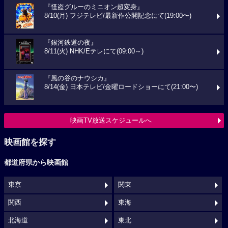
『怪盗グルーのミニオン超変身』
8/10(月) フジテレビ/最新作公開記念にて(19:00〜)
『銀河鉄道の夜』
8/11(火) NHK/Eテレにて(09:00～)
『風の谷のナウシカ』
8/14(金) 日本テレビ/金曜ロードショーにて(21:00〜)
映画TV放送スケジュールへ
映画館を探す
都道府県から映画館
東京
関東
関西
東海
北海道
東北