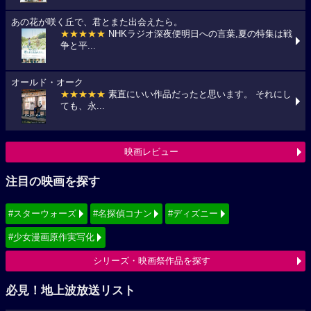
あの花が咲く丘で、君とまた出会えたら。
★★★★★
NHKラジオ深夜便明日への言葉,夏の特集は戦
争と平...
オールド・オーク
★★★★★
素直にいい作品だったと思います。 それにし
ても、永...
映画レビュー
注目の映画を探す
#スターウォーズ
#名探偵コナン
#ディズニー
#少女漫画原作実写化
シリーズ・映画祭作品を探す
必見！地上波放送リスト