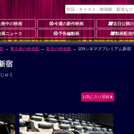
上映中の映画
今週の新作映画
近日公開
映画ニュース
予告編動画
動画配信
館
→
東京都の映画館
→
新宿の映画館
→ 109シネマズプレミアム新宿
新宿
じゅく
お気に入り登録