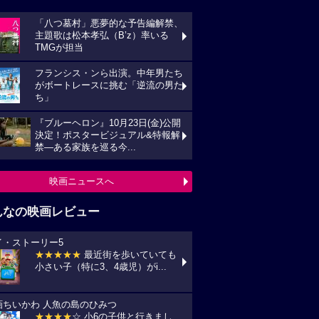
「八つ墓村」悪夢的な予告編解禁、
主題歌は松本孝弘（B’z）率いる
TMGが担当
フランシス・ンら出演。中年男たち
がボートレースに挑む「逆流の男た
ち」
『ブルーヘロン』10月23日(金)公開
決定！ポスタービジュアル&特報解
禁―ある家族を巡る今...
映画ニュースへ
んなの映画レビュー
イ・ストーリー5
★★★★★
最近街を歩いていても
小さい子（特に3、4歳児）がi...
画ちいかわ 人魚の島のひみつ
★★★★
☆ 小6の子供と行きまし