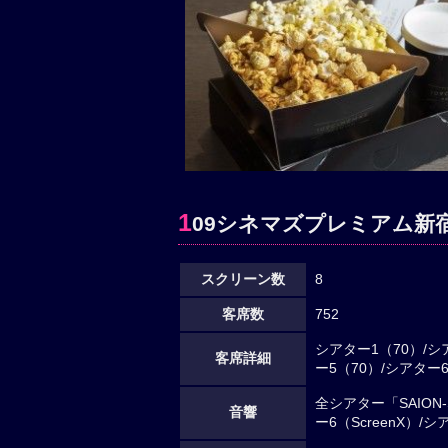
1
09シネマズプレミアム新
スクリーン数
8
客席数
752
シアター1（70）/シ
客席詳細
ー5（70）/シアター6
全シアター「SAION-S
音響
ー6（ScreenX）/