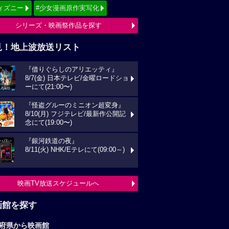
ィズニー
#少女漫画原作実写化
シリーズ・映画祭作品を探す
見！地上波放送リスト
『借りぐらしのアリエッティ』
8/7(金) 日本テレビ/金曜ロードショ
ーにて(21:00〜)
『怪盗グルーのミニオン超変身』
8/10(月) フジテレビ/最新作公開記
念にて(19:00〜)
『銀河鉄道の夜』
8/11(火) NHK/Eテレにて(09:00～)
映画TV放送スケジュールへ
画館を探す
府県から映画館