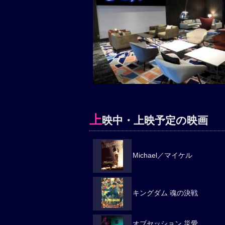
上
映中・上映予定の映画
Michael／マイケル
キングダム 魂の決戦
オブセッション 災愛