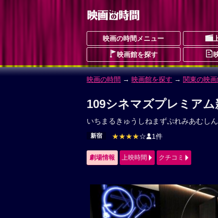
映画の時間メニュー
映画館を探す
映画の時間
→
映画館を探す
→
関東の映画
109シネマズプレミアム
いちまるきゅうしねまずぷれみあむしん
新宿
★★★★
☆
1件
劇場情報
上映時間
クチコミ