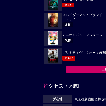
R-15
スパイダーマン：ブランド・
ー・デイ
吹替
ミニオンズ＆モンスターズ
吹替
プリミティヴ・ウォー 恐竜
PG-12
上
ア
クセス・地図
所在地
東京都新宿区歌舞伎町1