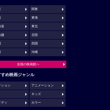
京
関東
西
東海
海道
東北
信越
北陸
国
四国
州
沖縄
全国の映画館へ
すすめ映画ジャンル
クション
アニメーション
キッズ
メディ
ホラー