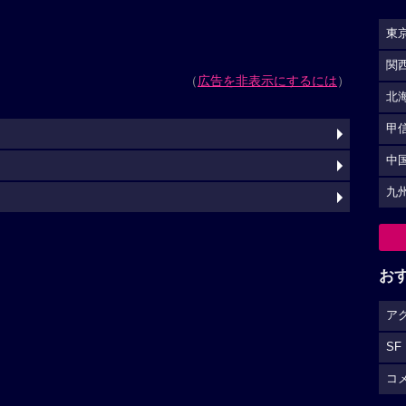
東
関
（
広告を非表示にするには
）
北
甲
中
九
お
ア
SF
コ