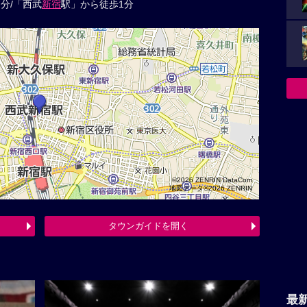
分/「西武
新宿
駅」から徒歩1分
©2026 ZENRIN DataCom
地図データ©2026 ZENRIN
タウンガイドを開く
最