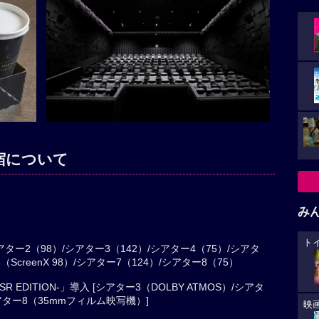
宿について
み
ト
アター2（98）/シアター3（142）/シアター4（75）/シアタ
（ScreenX 98）/シアター7（124）/シアター8（75）
R EDITION-」導入 [シアター3（DOLBY ATMOS）/シアタ
シアター8（35mmフィルム映写機）]
映