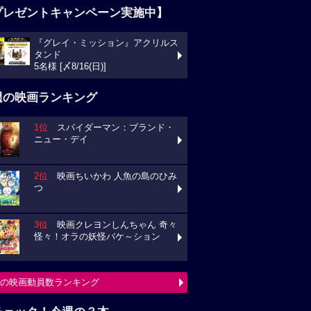
プレゼントキャンペーン実施中】
『グレイ・ミッション』アクリルス
タンド
5名様 [〆8/16(日)]
週の映画ランキング
1位
スパイダーマン：ブランド・
ニュー・デイ
2位
映画ちいかわ 人魚の島のひみ
つ
3位
映画クレヨンしんちゃん 奇々
怪々！オラの妖怪バケ～ション
の映画動員数ランキング