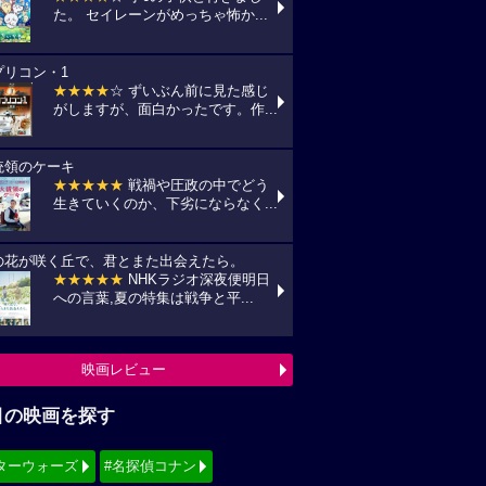
た。 セイレーンがめっちゃ怖か...
プリコン・1
★★★★
☆ ずいぶん前に見た感じ
がしますが、面白かったです。作...
統領のケーキ
★★★★★
戦禍や圧政の中でどう
生きていくのか、下劣にならなく...
の花が咲く丘で、君とまた出会えたら。
★★★★★
NHKラジオ深夜便明日
への言葉,夏の特集は戦争と平...
映画レビュー
目の映画を探す
ターウォーズ
#名探偵コナン