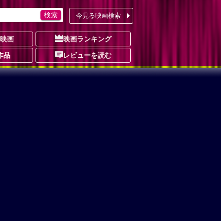
今見る映画検索
の映画
映画ランキング
作品
レビューを読む