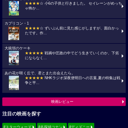
★★★★
☆ 小6の子供と行きました。 セイレーンがめっち
ゃ怖か...
カプリコン・1
★★★★
☆ ずいぶん前に見た感じがしますが、面白かっ
たです。作...
大統領のケーキ
★★★★★
戦禍や圧政の中でどう生きていくのか、下劣
にならなく...
あの花が咲く丘で、君とまた出会えたら。
★★★★★
NHKラジオ深夜便明日への言葉,夏の特集は戦
争と平...
映画レビュー
注目の映画を探す
#スターウォーズ
#名探偵コナン
#ディズニー