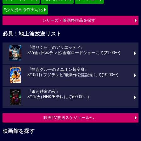
#少女漫画原作実写化
シリーズ・映画祭作品を探す
必見！地上波放送リスト
『借りぐらしのアリエッティ』
8/7(金) 日本テレビ/金曜ロードショーにて(21:00〜)
『怪盗グルーのミニオン超変身』
8/10(月) フジテレビ/最新作公開記念にて(19:00〜)
『銀河鉄道の夜』
8/11(火) NHK/Eテレにて(09:00～)
映画TV放送スケジュールへ
映画館を探す