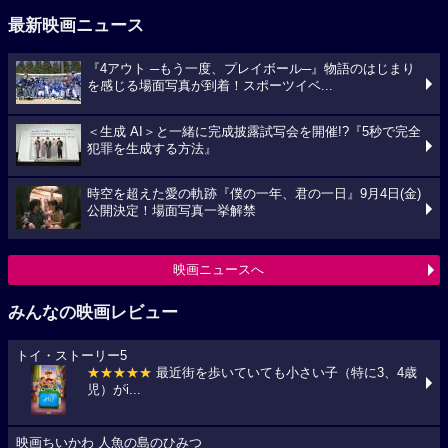
最新映画ニュース
『4アウト ─もう一度、プレイボール─』物語のはじまり
を感じる場面写真が到着！スポーツイベ...
＜生成 AI＞と一緒に完成披露試写会を開催!?『5秒で完全
犯罪を生成する方法』
時空を超えた愛の軌跡『僕の一年、君の一日』9月4日(金)
公開決定！場面写真一挙解禁
映画ニュースへ
みんなの映画レビュー
トイ・ストーリー5
★★★★★
最近街を歩いていても小さい子（特に3、4歳
児）がi...
映画ちいかわ 人魚の島のひみつ