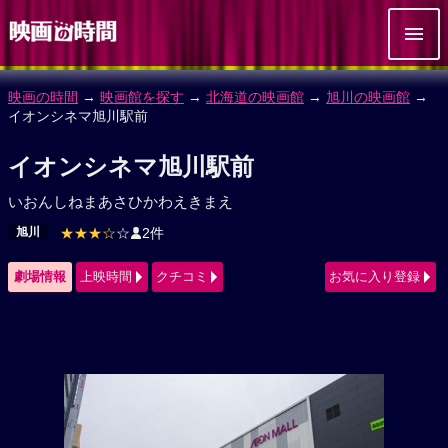
映画の時間
→
映画館を探す
→
北海道の映画館
→
旭川の映画館
→
イオンシネマ旭川駅前
イオンシネマ旭川駅前
いおんしねまあさひかわえきまえ
旭川
★★★☆
☆
2件
劇場情報
上映時間
クチコミ
お気に入り登録