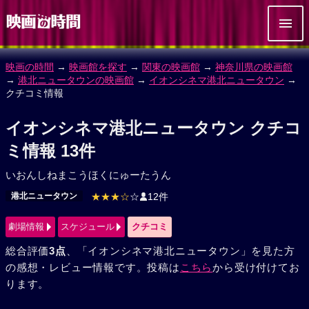
映画の時間
→
映画館を探す
→
関東の映画館
→
神奈川県の映画館
→
港北ニュータウンの映画館
→
イオンシネマ港北ニュータウン
→
クチコミ情報
イオンシネマ港北ニュータウン クチコ
ミ情報 13件
いおんしねまこうほくにゅーたうん
港北ニュータウン
★★★☆
☆
12件
劇場情報
スケジュール
クチコミ
総合評価
3点
、「イオンシネマ港北ニュータウン」を見た方
の感想・レビュー情報です。投稿は
こちら
から受け付けてお
ります。