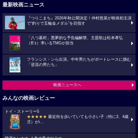
最新映画ニュース
『つりこまち』2026年秋公開決定！仲村悠菜が映画初主演
で“釣りで五輪金メダル”を目指す
「八つ墓村」悪夢的な予告編解禁、主題歌は松本孝弘
（B’z）率いるTMGが担当
フランシス・ンら出演。中年男たちがボートレースに挑む
「逆流の男たち」
映画ニュースへ
みんなの映画レビュー
トイ・ストーリー5
★★★★★
最近街を歩いていても小さい子（特に3、4歳
児）がi...