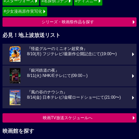
#スターウォーズ
#名探偵コナン
#ディズニー
#少女漫画原作実写化
シリーズ・映画祭作品を探す
必見！地上波放送リスト
『怪盗グルーのミニオン超変身』
8/10(月) フジテレビ/最新作公開記念にて(19:00〜)
『銀河鉄道の夜』
8/11(火) NHK/Eテレにて(09:00～)
『風の谷のナウシカ』
8/14(金) 日本テレビ/金曜ロードショーにて(21:00〜)
映画TV放送スケジュールへ
映画館を探す