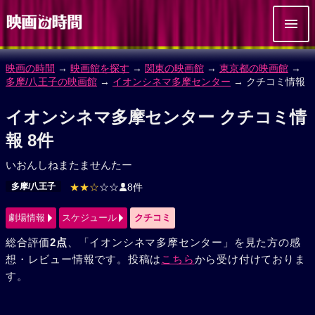
映画の時間
→
映画館を探す
→
関東の映画館
→
東京都の映画館
→
多摩/八王子の映画館
→
イオンシネマ多摩センター
→ クチコミ情報
イオンシネマ多摩センター クチコミ情
報 8件
いおんしねまたませんたー
多摩/八王子
★★☆
☆☆
8件
劇場情報
スケジュール
クチコミ
総合評価
2点
、「イオンシネマ多摩センター」を見た方の感
想・レビュー情報です。投稿は
こちら
から受け付けておりま
す。