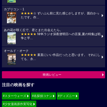
カプリコン・1
★★★★
☆ ずいぶん前に見た感じがしますが、面白かっ
たです。作...
あの花が咲く丘で、君とまた出会えたら。
★★★★★
NHKラジオ深夜便明日への言葉,夏の特集は戦
争と平...
オールド・オーク
★★★★★
素直にいい作品だったと思います。 それにし
ても、永...
映画レビュー
注目の映画を探す
#スターウォーズ
#名探偵コナン
#ディズニー
#少女漫画原作実写化