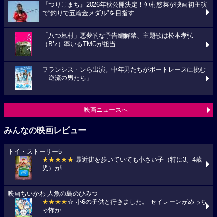
『つりこまち』2026年秋公開決定！仲村悠菜が映画初主演
で“釣りで五輪金メダル”を目指す
「八つ墓村」悪夢的な予告編解禁、主題歌は松本孝弘
（B’z）率いるTMGが担当
フランシス・ンら出演。中年男たちがボートレースに挑む
「逆流の男たち」
映画ニュースへ
みんなの映画レビュー
トイ・ストーリー5
★★★★★
最近街を歩いていても小さい子（特に3、4歳
児）がi...
映画ちいかわ 人魚の島のひみつ
★★★★
☆ 小6の子供と行きました。 セイレーンがめっち
ゃ怖か...