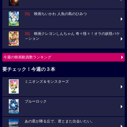
2位
映画ちいかわ 人魚の島のひみつ
3位
映画クレヨンしんちゃん 奇々怪々！オラの妖怪バケ
～ション
今週の映画動員数ランキング
要チェック！今週の３本
ミニオンズ＆モンスターズ
ブルーロック
あの星が降る丘で、君とまた出会いたい。