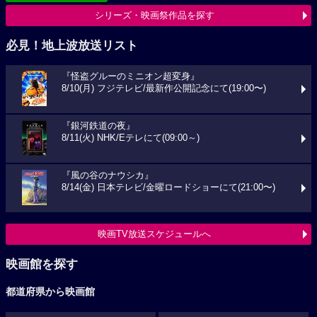
シリーズ・映画祭作品を探す
必見！地上波放送リスト
『怪盗グルーのミニオン超変身』
8/10(月) フジテレビ/最新作公開記念にて(19:00〜)
『銀河鉄道の夜』
8/11(火) NHK/Eテレにて(09:00～)
『風の谷のナウシカ』
8/14(金) 日本テレビ/金曜ロードショーにて(21:00〜)
映画TV放送スケジュールへ
映画館を探す
都道府県から映画館