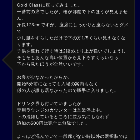
Gold Classに座ってみました。
一番前の席でしたが、柵が邪魔で下のほうが見えませ
ん。
身長173cmですが、座席にしっかりと座らないとダメ
で
少し腰をずらしただけで下の方1/5くらい見えなくな
ります。
子供を連れて行く時は2段めより上が良いでしょうし
そもそもあんな高い位置から見下ろすくらいなら
下から見たほうが全然いいです。
お客が少なかったからか、
開始5分前になっても入場の案内もなく
係の人が誰も居なかったので勝手に入りました。
ドリンク券も付いていましたが
専用ラウンジのカウンターは営業停止中。
下の混雑しているところに並ぶ気にもなれず
追加の500円は完全に無駄でした。
よっぽど混んでいて一般席がない時以外の選択肢では