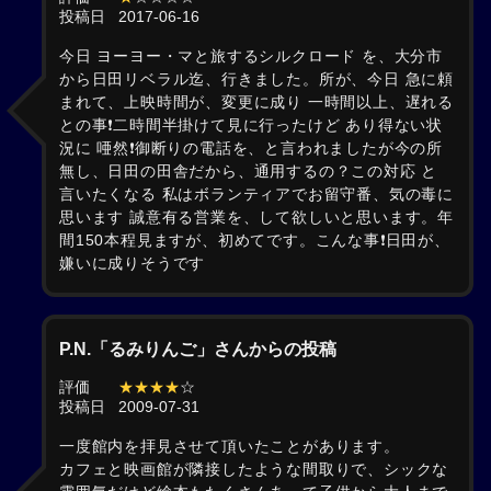
投稿日
2017-06-16
今日 ヨーヨー・マと旅するシルクロード を、大分市
から日田リベラル迄、行きました。所が、今日 急に頼
まれて、上映時間が、変更に成り 一時間以上、遅れる
との事❗二時間半掛けて見に行ったけど あり得ない状
況に 唖然❗御断りの電話を、と言われましたが今の所
無し、日田の田舎だから、通用するの？この対応 と
言いたくなる 私はボランティアでお留守番、気の毒に
思います 誠意有る営業を、して欲しいと思います。年
間150本程見ますが、初めてです。こんな事❗日田が、
嫌いに成りそうです
P.N.「るみりんご」さんからの投稿
評価
★★★★
☆
投稿日
2009-07-31
一度館内を拝見させて頂いたことがあります。
カフェと映画館が隣接したような間取りで、シックな