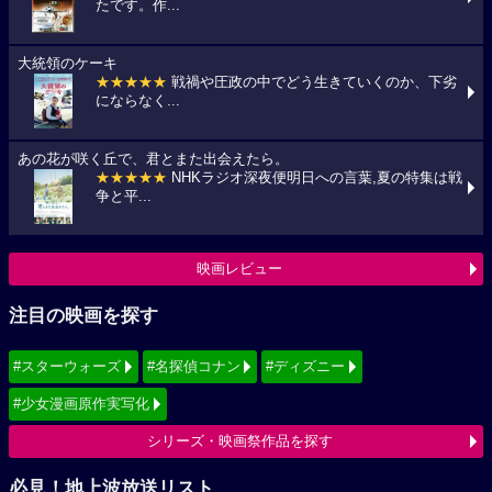
たです。作...
大統領のケーキ
★★★★★
戦禍や圧政の中でどう生きていくのか、下劣
にならなく...
あの花が咲く丘で、君とまた出会えたら。
★★★★★
NHKラジオ深夜便明日への言葉,夏の特集は戦
争と平...
映画レビュー
注目の映画を探す
#スターウォーズ
#名探偵コナン
#ディズニー
#少女漫画原作実写化
シリーズ・映画祭作品を探す
必見！地上波放送リスト