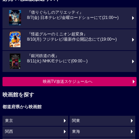
『借りぐらしのアリエッティ』
8/7(金) 日本テレビ/金曜ロードショーにて(21:00〜)
『怪盗グルーのミニオン超変身』
8/10(月) フジテレビ/最新作公開記念にて(19:00〜)
『銀河鉄道の夜』
8/11(火) NHK/Eテレにて(09:00～)
映画TV放送スケジュールへ
映画館を探す
都道府県から映画館
東京
関東
関西
東海