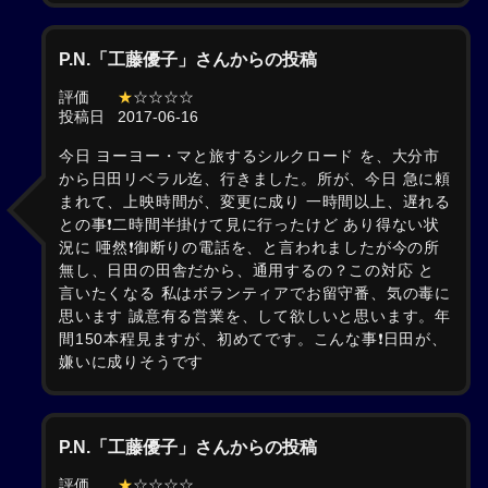
P.N.「工藤優子」さんからの投稿
評価
★
☆☆☆☆
投稿日
2017-06-16
今日 ヨーヨー・マと旅するシルクロード を、大分市
から日田リベラル迄、行きました。所が、今日 急に頼
まれて、上映時間が、変更に成り 一時間以上、遅れる
との事❗二時間半掛けて見に行ったけど あり得ない状
況に 唖然❗御断りの電話を、と言われましたが今の所
無し、日田の田舎だから、通用するの？この対応 と
言いたくなる 私はボランティアでお留守番、気の毒に
思います 誠意有る営業を、して欲しいと思います。年
間150本程見ますが、初めてです。こんな事❗日田が、
嫌いに成りそうです
P.N.「工藤優子」さんからの投稿
評価
★
☆☆☆☆