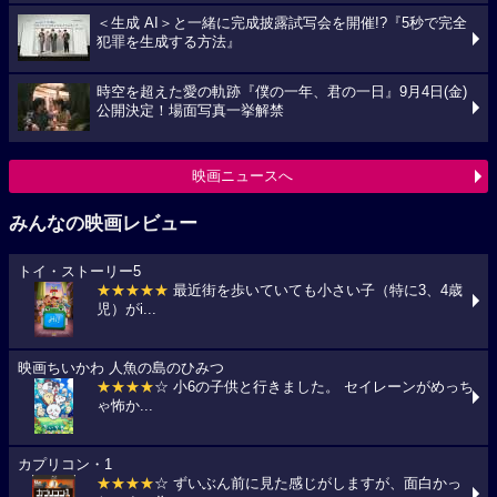
＜生成 AI＞と一緒に完成披露試写会を開催!?『5秒で完全
犯罪を生成する方法』
時空を超えた愛の軌跡『僕の一年、君の一日』9月4日(金)
公開決定！場面写真一挙解禁
映画ニュースへ
みんなの映画レビュー
トイ・ストーリー5
★★★★★
最近街を歩いていても小さい子（特に3、4歳
児）がi...
映画ちいかわ 人魚の島のひみつ
★★★★
☆ 小6の子供と行きました。 セイレーンがめっち
ゃ怖か...
カプリコン・1
★★★★
☆ ずいぶん前に見た感じがしますが、面白かっ