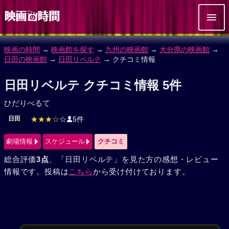
映画の時間
→
映画館を探す
→
九州の映画館
→
大分県の映画館
→
日田の映画館
→
日田リベルテ
→ クチコミ情報
日田リベルテ クチコミ情報 5件
ひだりべるて
日田
★★★☆
☆
5件
劇場情報
スケジュール
クチコミ
総合評価
3点
、「日田リベルテ」を見た方の感想・レビュー
情報です。投稿は
こちら
から受け付けております。