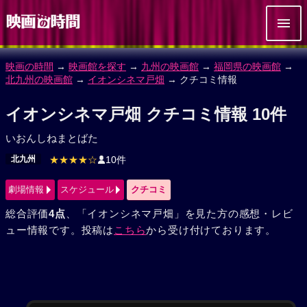
映画の時間
→
映画館を探す
→
九州の映画館
→
福岡県の映画館
→
北九州の映画館
→
イオンシネマ戸畑
→ クチコミ情報
イオンシネマ戸畑 クチコミ情報 10件
いおんしねまとばた
北九州
★★★★☆
10件
劇場情報
スケジュール
クチコミ
総合評価
4点
、「イオンシネマ戸畑」を見た方の感想・レビ
ュー情報です。投稿は
こちら
から受け付けております。