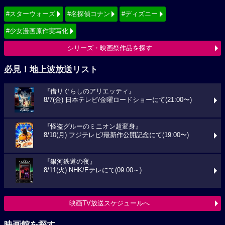
#スターウォーズ
#名探偵コナン
#ディズニー
#少女漫画原作実写化
シリーズ・映画祭作品を探す
必見！地上波放送リスト
『借りぐらしのアリエッティ』
8/7(金) 日本テレビ/金曜ロードショーにて(21:00〜)
『怪盗グルーのミニオン超変身』
8/10(月) フジテレビ/最新作公開記念にて(19:00〜)
『銀河鉄道の夜』
8/11(火) NHK/Eテレにて(09:00～)
映画TV放送スケジュールへ
映画館を探す