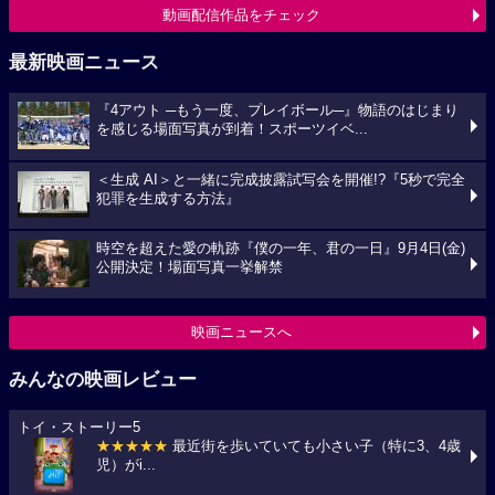
動画配信作品をチェック
最新映画ニュース
『4アウト ─もう一度、プレイボール─』物語のはじまり
を感じる場面写真が到着！スポーツイベ...
＜生成 AI＞と一緒に完成披露試写会を開催!?『5秒で完全
犯罪を生成する方法』
時空を超えた愛の軌跡『僕の一年、君の一日』9月4日(金)
公開決定！場面写真一挙解禁
映画ニュースへ
みんなの映画レビュー
トイ・ストーリー5
★★★★★
最近街を歩いていても小さい子（特に3、4歳
児）がi...