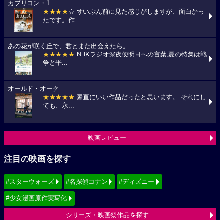
カプリコン・1
★★★★
☆ ずいぶん前に見た感じがしますが、面白かっ
たです。作...
あの花が咲く丘で、君とまた出会えたら。
★★★★★
NHKラジオ深夜便明日への言葉,夏の特集は戦
争と平...
オールド・オーク
★★★★★
素直にいい作品だったと思います。 それにし
ても、永...
映画レビュー
注目の映画を探す
#スターウォーズ
#名探偵コナン
#ディズニー
#少女漫画原作実写化
シリーズ・映画祭作品を探す