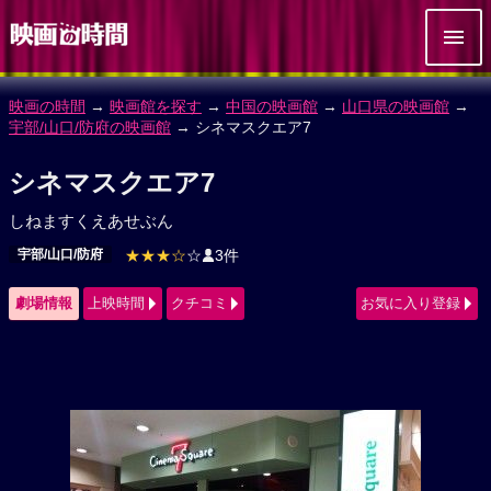
映画の時間
→
映画館を探す
→
中国の映画館
→
山口県の映画館
→
宇部/山口/防府の映画館
→ シネマスクエア7
シネマスクエア7
しねますくえあせぶん
宇部/山口/防府
★★★☆
☆
3件
劇場情報
上映時間
クチコミ
お気に入り登録