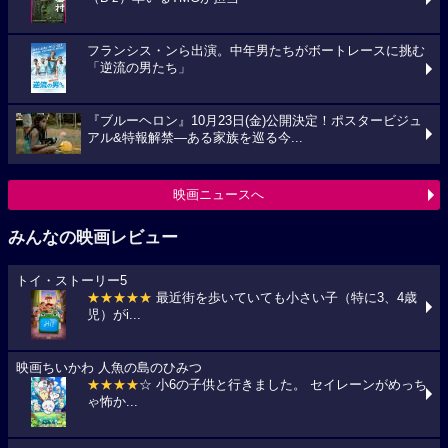
フランシス・ンら出演。中年男たちがボートレースに挑む
「逆流の男たち」
『ブルーヘロン』10月23日(金)公開決定！ポスタービジュ
アル&特報解禁―ある家族を巡る今...
映画ニュースへ
みんなの映画レビュー
トイ・ストーリー5
★★★★★
最近街を歩いていても小さい子（特に3、4歳
児）がi...
映画ちいかわ 人魚の島のひみつ
★★★★
☆ 小6の子供と行きました。 セイレーンがめっち
ゃ怖か...