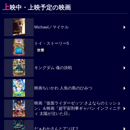
上
映中・上映予定の映画
Michael／マイケル
トイ・ストーリー5
吹替
キングダム 魂の決戦
映画ちいかわ 人魚の島のひみつ
映画『仮面ライダーゼッツ さよならのミッショ
ン』＆映画『超宇宙刑事ギャバン インフィニテ
ィ 太陽が泣いた日』
だぁれかさんとアソぼ？