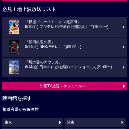
必見！地上波放送リスト
『怪盗グルーのミニオン超変身』
8/10(月) フジテレビ/最新作公開記念にて(19:00〜)
『銀河鉄道の夜』
8/11(火) NHK/Eテレにて(09:00～)
『風の谷のナウシカ』
8/14(金) 日本テレビ/金曜ロードショーにて(21:00〜)
映画TV放送スケジュールへ
映画館を探す
都道府県から映画館
東京
関東