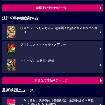
劇場上映中の映画一覧
注目の動画配信作品
映画クレヨンしんちゃん 超華麗！灼熱のカスカベダンサ
ーズ
プロジェクト・ヘイル・メアリー
キングダム 大将軍の帰還
動画配信作品をチェック
最新映画ニュース
「八つ墓村」悪夢的な予告編解禁、主題歌は松本孝弘
（B’z）率いるTMGが担当