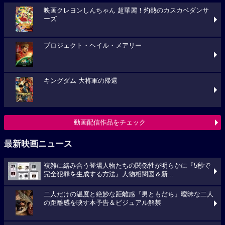
映画クレヨンしんちゃん 超華麗！灼熱のカスカベダンサ
ーズ
プロジェクト・ヘイル・メアリー
キングダム 大将軍の帰還
動画配信作品をチェック
最新映画ニュース
複雑に絡み合う登場人物たちの関係性が明らかに『5秒で
完全犯罪を生成する方法』人物相関図＆新...
二人だけの温度と絶妙な距離感『男ともだち』曖昧な二人
の距離感を映す本予告＆ビジュアル解禁