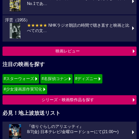
No.1であ...
浮雲（1955）
★★★★★
NHKラジオ朗読の時間で聴き直すと映画と比
べての文...
映画レビュー
注目の映画を探す
#スターウォーズ
#名探偵コナン
#ディズニー
#少女漫画原作実写化
シリーズ・映画祭作品を探す
必見！地上波放送リスト
『借りぐらしのアリエッティ』
8/7(金) 日本テレビ/金曜ロードショーにて(21:00〜)