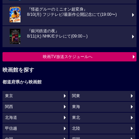
『怪盗グルーのミニオン超変身』
8/10(月) フジテレビ/最新作公開記念にて(19:00〜)
『銀河鉄道の夜』
8/11(火) NHK/Eテレにて(09:00～)
映画TV放送スケジュールへ
映画館を探す
都道府県から映画館
東京
関東
関西
東海
北海道
東北
甲信越
北陸