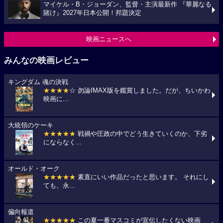
マイケル・B・ジョーダン、監督・主演最新作 『華麗なる
賭け』2027年日本公開！邦題決定
映画ニュースへ
みんなの映画レビュー
キングダム 魂の決戦
★★★★
☆ 勿論IMAX版を鑑賞しました。だが、ちいかわ
映画に...
大統領のケーキ
★★★★★
戦禍や圧政の中でどう生きていくのか、下劣
にならなく...
オールド・オーク
★★★★★
素直にいい作品だったと思います。 それにし
ても、永...
偏向報道
★★★★★
この夏一番マスコミが宣伝したくない映画