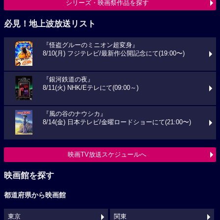
シリーズ・映画祭作品を探す
必見！地上波放送リスト
『怪盗グルーのミニオン超変身』
8/10(月) フジテレビ/最新作公開記念にて(19:00〜)
『銀河鉄道の夜』
8/11(火) NHK/Eテレにて(09:00～)
『風の谷のナウシカ』
8/14(金) 日本テレビ/金曜ロードショーにて(21:00〜)
映画TV放送スケジュールへ
映画館を探す
都道府県から映画館
東京
関東