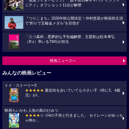
『仮面ライダーゼッツ』『超宇宙刑事ギャバン インフィ
ニティ』オフショット11点が解禁
『つりこまち』2026年秋公開決定！仲村悠菜が映画初主演
で“釣りで五輪金メダル”を目指す
「八つ墓村」悪夢的な予告編解禁、主題歌は松本孝弘
（B’z）率いるTMGが担当
映画ニュースへ
みんなの映画レビュー
トイ・ストーリー5
★★★★★
最近街を歩いていても小さい子（特に3、4歳
児）がi...
映画ちいかわ 人魚の島のひみつ
★★★★
☆ 小6の子供と行きました。 セイレーンがめっち
ゃ怖か...