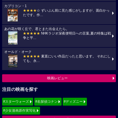
カプリコン・1
★★★★
☆ ずいぶん前に見た感じがしますが、面白かっ
たです。作...
あの花が咲く丘で、君とまた出会えたら。
★★★★★
NHKラジオ深夜便明日への言葉,夏の特集は戦
争と平...
オールド・オーク
★★★★★
素直にいい作品だったと思います。 それにし
ても、永...
映画レビュー
注目の映画を探す
#スターウォーズ
#名探偵コナン
#ディズニー
#少女漫画原作実写化