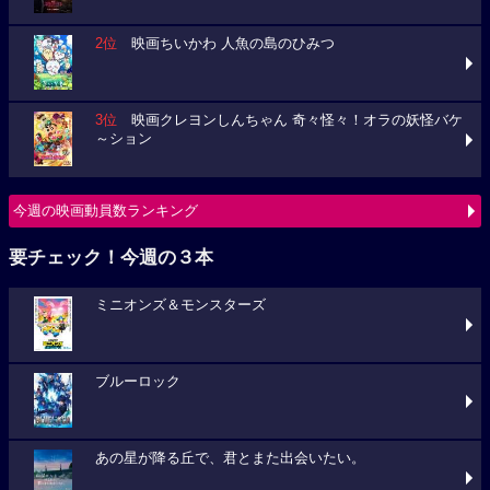
2位
映画ちいかわ 人魚の島のひみつ
3位
映画クレヨンしんちゃん 奇々怪々！オラの妖怪バケ
～ション
今週の映画動員数ランキング
要チェック！今週の３本
ミニオンズ＆モンスターズ
ブルーロック
あの星が降る丘で、君とまた出会いたい。