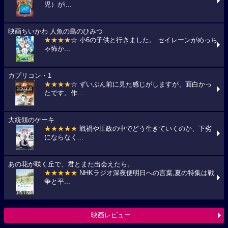
児）がi...
映画ちいかわ 人魚の島のひみつ
★★★★
☆ 小6の子供と行きました。 セイレーンがめっち
ゃ怖か...
カプリコン・1
★★★★
☆ ずいぶん前に見た感じがしますが、面白かっ
たです。作...
大統領のケーキ
★★★★★
戦禍や圧政の中でどう生きていくのか、下劣
にならなく...
あの花が咲く丘で、君とまた出会えたら。
★★★★★
NHKラジオ深夜便明日への言葉,夏の特集は戦
争と平...
映画レビュー