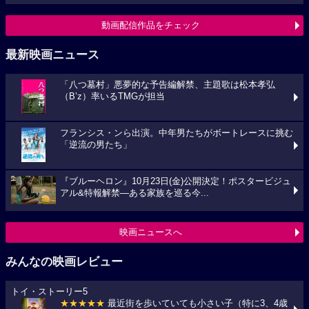
動画配信作品をチェック
最新映画ニュース
「八つ墓村」悪夢的な予告編解禁、主題歌は松本孝弘
（B’z）率いるTMGが担当
フランシス・ンら出演。中年男たちがボートレースに挑む
「逆流の男たち」
『ブルーヘロン』10月23日(金)公開決定！ポスタービジュ
アル&特報解禁―ある家族を巡る今...
映画ニュースへ
みんなの映画レビュー
トイ・ストーリー5
★★★★★
最近街を歩いていても小さい子（特に3、4歳