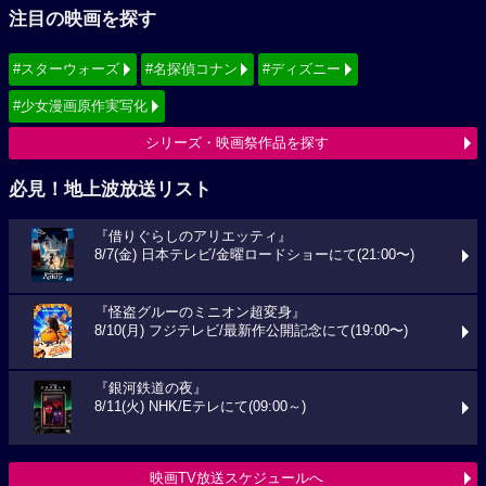
注目の映画を探す
#スターウォーズ
#名探偵コナン
#ディズニー
#少女漫画原作実写化
シリーズ・映画祭作品を探す
必見！地上波放送リスト
『借りぐらしのアリエッティ』
8/7(金) 日本テレビ/金曜ロードショーにて(21:00〜)
『怪盗グルーのミニオン超変身』
8/10(月) フジテレビ/最新作公開記念にて(19:00〜)
『銀河鉄道の夜』
8/11(火) NHK/Eテレにて(09:00～)
映画TV放送スケジュールへ