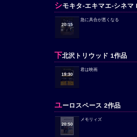
シ
モキタ-エキマエ-シネマ K
急に具合が悪くなる
20:15
下
北沢トリウッド 1作品
君は映画
19:30
ユ
ーロスペース 2作品
メモリィズ
20:50