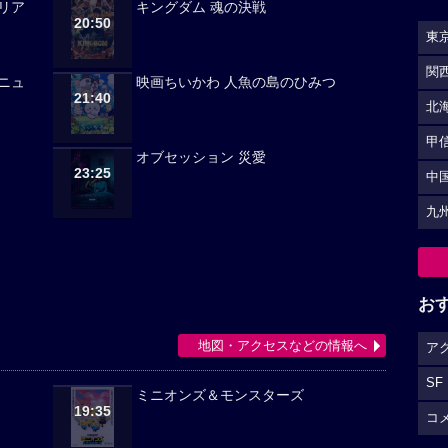
リア
キングダム 魂の決戦
20:50
東
関
ニュ
映画ちいかわ 人魚の島のひみつ
21:40
北
甲
オブセッション 災愛
23:25
中
九
お
地図・アクセスなどの情報へ
ア
SF
ミニオンズ＆モンスターズ
19:35
コ