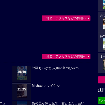
カ
地図・アクセスなどの情報へ
あ
地図・アクセスなどの情報へ
オ
映画ちいかわ 人魚の島のひみつ
19:40
Michael／マイケル
21:25
注
#ス
ニュ
あの星が降る丘で、君とまた出会い