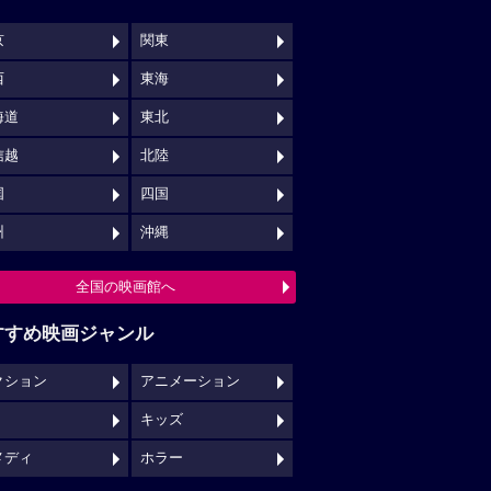
京
関東
西
東海
海道
東北
信越
北陸
国
四国
州
沖縄
全国の映画館へ
すすめ映画ジャンル
クション
アニメーション
キッズ
メディ
ホラー