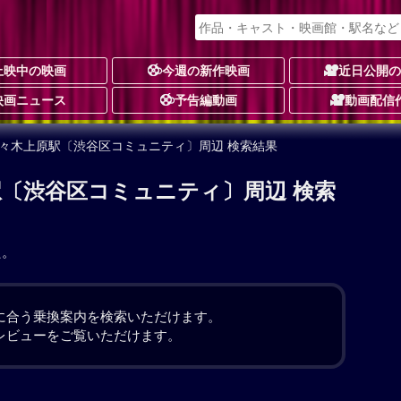
上映中の映画
今週の新作映画
近日公開
映画ニュース
予告編動画
動画配信
代々木上原駅〔渋谷区コミュニティ〕周辺 検索結果
駅〔渋谷区コミュニティ〕周辺 検索
た。
に合う乗換案内を検索いただけます。
レビューをご覧いただけます。