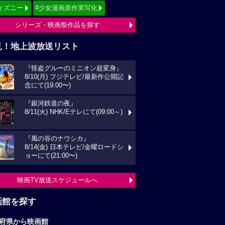
ィズニー
#少女漫画原作実写化
シリーズ・映画祭作品を探す
見！地上波放送リスト
『怪盗グルーのミニオン超変身』
8/10(月) フジテレビ/最新作公開記
念にて(19:00〜)
『銀河鉄道の夜』
8/11(火) NHK/Eテレにて(09:00～)
『風の谷のナウシカ』
8/14(金) 日本テレビ/金曜ロードシ
ョーにて(21:00〜)
映画TV放送スケジュールへ
画館を探す
府県から映画館