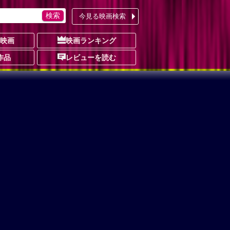
今見る映画検索
の映画
映画ランキング
作品
レビューを読む