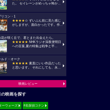
た。 セイレーンがめっちゃ怖か...
プリコン・1
★★★★
☆ ずいぶん前に見た感じ
がしますが、面白かったです。作...
の花が咲く丘で、君とまた出会えたら。
★★★★★
NHKラジオ深夜便明日
への言葉,夏の特集は戦争と平...
ールド・オーク
★★★★★
素直にいい作品だった
と思います。 それにしても、永...
映画レビュー
目の映画を探す
ターウォーズ
#名探偵コナン