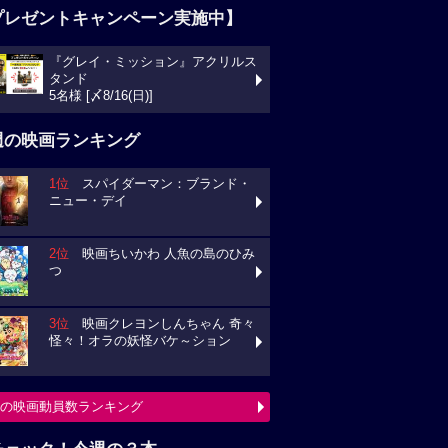
プレゼントキャンペーン実施中】
『グレイ・ミッション』アクリルス
タンド
5名様 [〆8/16(日)]
週の映画ランキング
1位
スパイダーマン：ブランド・
ニュー・デイ
2位
映画ちいかわ 人魚の島のひみ
つ
3位
映画クレヨンしんちゃん 奇々
怪々！オラの妖怪バケ～ション
の映画動員数ランキング