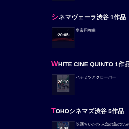
シ
ネマヴェーラ渋谷 1作品
皇帝円舞曲
20:05
W
HITE CINE QUINTO 1作
ハチミツとクローバー
20:10
T
OHOシネマズ渋谷 5作品
映画ちいかわ 人魚の島のひ
19:25