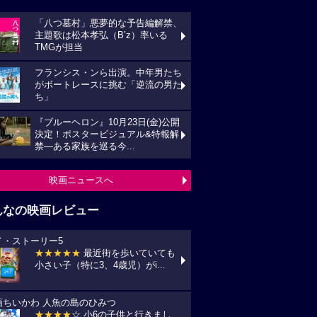
「八つ墓村」悪夢的な予告編解禁、
主題歌は松本孝弘（B’z）率いる
TMGが担当
フランシス・ンら出演。中年男たち
がボートレースに挑む「逆流の男た
ち」
『ブルーヘロン』10月23日(金)公開
決定！ポスタービジュアル&特報解
禁―ある家族を巡る今...
映画ニュースへ
んなの映画レビュー
イ・ストーリー5
★★★★★
最近街を歩いていても
小さい子（特に3、4歳児）がi...
画ちいかわ 人魚の島のひみつ
★★★★
☆ 小6の子供と行きまし