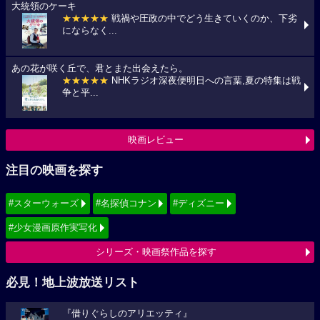
大統領のケーキ
★★★★★
戦禍や圧政の中でどう生きていくのか、下劣
にならなく...
あの花が咲く丘で、君とまた出会えたら。
★★★★★
NHKラジオ深夜便明日への言葉,夏の特集は戦
争と平...
映画レビュー
注目の映画を探す
#スターウォーズ
#名探偵コナン
#ディズニー
#少女漫画原作実写化
シリーズ・映画祭作品を探す
必見！地上波放送リスト
『借りぐらしのアリエッティ』