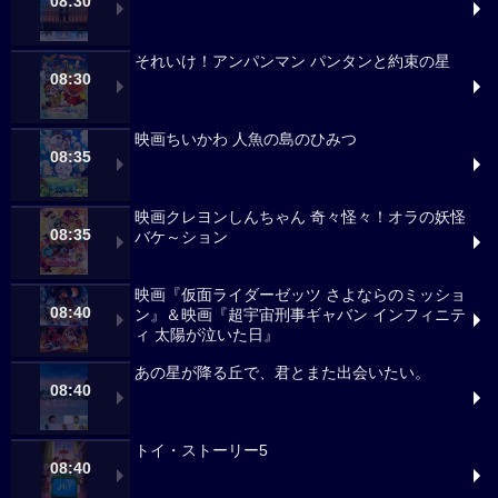
08:30
それいけ！アンパンマン パンタンと約束の星
08:30
映画ちいかわ 人魚の島のひみつ
08:35
映画クレヨンしんちゃん 奇々怪々！オラの妖怪
08:35
バケ～ション
映画『仮面ライダーゼッツ さよならのミッショ
08:40
ン』＆映画『超宇宙刑事ギャバン インフィニテ
ィ 太陽が泣いた日』
あの星が降る丘で、君とまた出会いたい。
08:40
トイ・ストーリー5
08:40