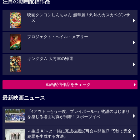
注目の動画配信作品
映画クレヨンしんちゃん 超華麗！灼熱のカスカベダンサ
ーズ
プロジェクト・ヘイル・メアリー
キングダム 大将軍の帰還
動画配信作品をチェック
最新映画ニュース
『4アウト ─もう一度、プレイボール─』物語のはじまり
を感じる場面写真が到着！スポーツイベ...
＜生成 AI＞と一緒に完成披露試写会を開催!?『5秒で完全
犯罪を生成する方法』