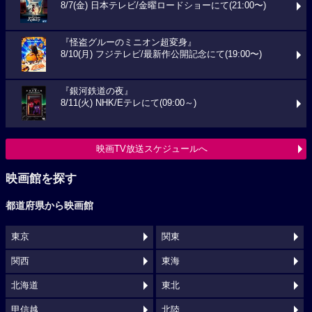
8/7(金) 日本テレビ/金曜ロードショーにて(21:00〜)
『怪盗グルーのミニオン超変身』
8/10(月) フジテレビ/最新作公開記念にて(19:00〜)
『銀河鉄道の夜』
8/11(火) NHK/Eテレにて(09:00～)
映画TV放送スケジュールへ
映画館を探す
都道府県から映画館
東京
関東
関西
東海
北海道
東北
甲信越
北陸