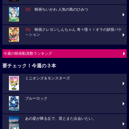
2位
映画ちいかわ 人魚の島のひみつ
3位
映画クレヨンしんちゃん 奇々怪々！オラの妖怪バケ
～ション
今週の映画動員数ランキング
要チェック！今週の３本
ミニオンズ＆モンスターズ
ブルーロック
あの星が降る丘で、君とまた出会いたい。