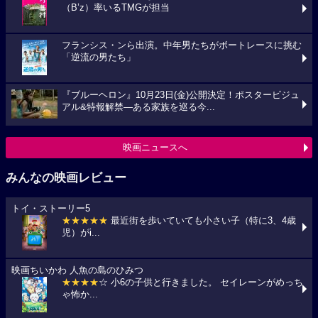
（B’z）率いるTMGが担当
フランシス・ンら出演。中年男たちがボートレースに挑む
「逆流の男たち」
『ブルーヘロン』10月23日(金)公開決定！ポスタービジュ
アル&特報解禁―ある家族を巡る今...
映画ニュースへ
みんなの映画レビュー
トイ・ストーリー5
★★★★★
最近街を歩いていても小さい子（特に3、4歳
児）がi...
映画ちいかわ 人魚の島のひみつ
★★★★
☆ 小6の子供と行きました。 セイレーンがめっち
ゃ怖か...