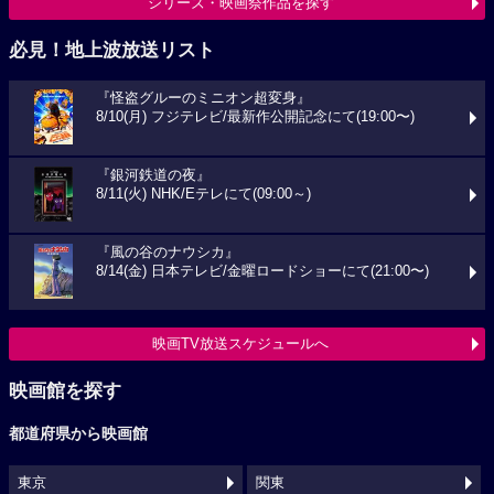
シリーズ・映画祭作品を探す
必見！地上波放送リスト
『怪盗グルーのミニオン超変身』
8/10(月) フジテレビ/最新作公開記念にて(19:00〜)
『銀河鉄道の夜』
8/11(火) NHK/Eテレにて(09:00～)
『風の谷のナウシカ』
8/14(金) 日本テレビ/金曜ロードショーにて(21:00〜)
映画TV放送スケジュールへ
映画館を探す
都道府県から映画館
東京
関東