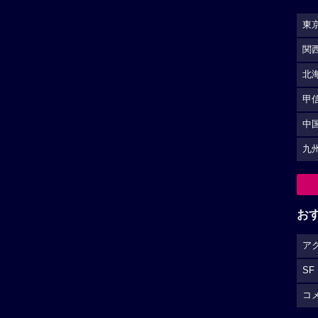
東
関
北
甲
中
九
お
ア
SF
コ