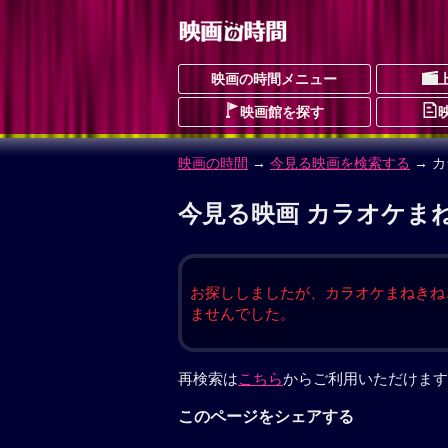
映画の時間メニュー
映画館を探す
映画の時間
→
今見る映画を検索する
→ 
今見る映画 カラオケま
お探ししましたが、カラオケまねきね
ませんでした。
再検索は
こちら
からご利用いただけます
このページをシェアする