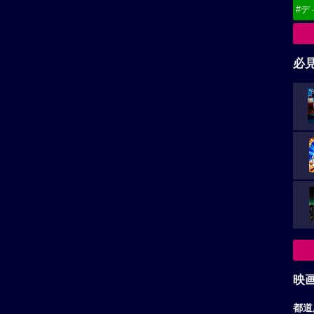
#デ
必
映
都道