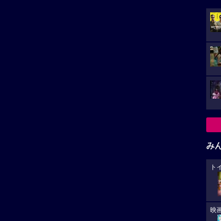
み
ト
映