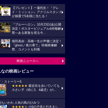
【プレゼント】一蓮托生！『グレ
イ・ミッション』アクリルスタンド
が抽選で5名様に当たる！
『ブルーヘロン』10月23日(金)公開
決定！ポスタービジュアル&特報解
禁―ある家族を巡る今...
堀田真由・高橋一生が声優に決定！
『ghost／夜の果て』特報映像解
禁、コメントも到着
映画ニュースへ
んなの映画レビュー
イ・ストーリー5
★★★★★
最近街を歩いていても
小さい子（特に3、4歳児）がi...
画ちいかわ 人魚の島のひみつ
★★★★
☆ 小6の子供と行きまし