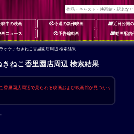
上映中の映画
今週の新作映画
近日公開
映画ニュース
予告編動画
動画配信
カラオケまねきねこ香里園店周辺 検索結果
ねきねこ香里園店周辺 検索結果
こ香里園店周辺で見られる映画および映画館が見つかり
。