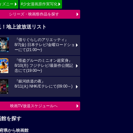
ィズニー
#少女漫画原作実写化
シリーズ・映画祭作品を探す
見！地上波放送リスト
『借りぐらしのアリエッティ』
8/7(金) 日本テレビ/金曜ロードショ
ーにて(21:00〜)
『怪盗グルーのミニオン超変身』
8/10(月) フジテレビ/最新作公開記
念にて(19:00〜)
『銀河鉄道の夜』
8/11(火) NHK/Eテレにて(09:00～)
映画TV放送スケジュールへ
画館を探す
府県から映画館