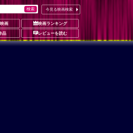
今見る映画検索
の映画
映画ランキング
作品
レビューを読む