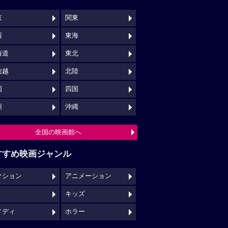
京
関東
西
東海
海道
東北
信越
北陸
国
四国
州
沖縄
全国の映画館へ
すすめ映画ジャンル
クション
アニメーション
キッズ
メディ
ホラー