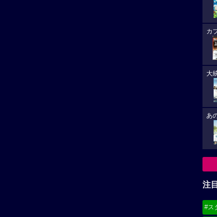
カ
大
あ
注
#ス