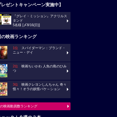
プレゼントキャンペーン実施中】
『グレイ・ミッション』アクリルス
タンド
5名様 [〆8/16(日)]
週の映画ランキング
1位
スパイダーマン：ブランド・
ニュー・デイ
2位
映画ちいかわ 人魚の島のひみ
つ
3位
映画クレヨンしんちゃん 奇々
怪々！オラの妖怪バケ～ション
の映画動員数ランキング