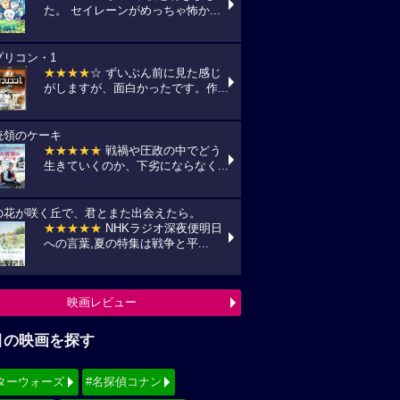
た。 セイレーンがめっちゃ怖か...
プリコン・1
★★★★
☆ ずいぶん前に見た感じ
がしますが、面白かったです。作...
統領のケーキ
★★★★★
戦禍や圧政の中でどう
生きていくのか、下劣にならなく...
の花が咲く丘で、君とまた出会えたら。
★★★★★
NHKラジオ深夜便明日
への言葉,夏の特集は戦争と平...
映画レビュー
目の映画を探す
ターウォーズ
#名探偵コナン