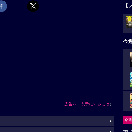
【
今
（
広告を非表示にするには
）
今週