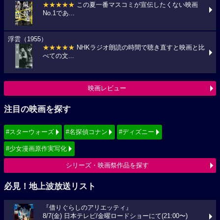
★★★★★
この夏一番マスコミが宣伝したくない映画
No.1であ...
浮雲（1955）
★★★★★
NHKラジオ朗読の時間で聴き直すと映画と比
べての文...
映画レビュー
注目の映画を探す
#スターウォーズ
#名探偵コナン
#ディズニー
#少女漫画原作実写化
シリーズ・映画祭作品を探す
必見！地上波放送リスト
『借りぐらしのアリエッティ』
8/7(金) 日本テレビ/金曜ロードショーにて(21:00〜)