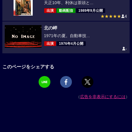
天正10年、利休は茶頭と...
出演
動画配信
1989年9月公開
★★★★★
4
北の岬
1971年の夏。自動車技...
出演
1976年4月公開
-
このページをシェアする
（
広告を非表示にするには
）