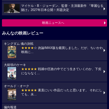
マイケル・B・ジョーダン、監督・主演最新作 『華麗なる
賭け』2027年日本公開！邦題決定
映画ニュースへ
みんなの映画レビュー
キングダム 魂の決戦
★★★★
☆ 勿論IMAX版を鑑賞しました。だが、ちいかわ
映画に...
大統領のケーキ
★★★★★
戦禍や圧政の中でどう生きていくのか、下劣
にならなく...
オールド・オーク
★★★★★
素直にいい作品だったと思います。 それにし
ても、永...
偏向報道