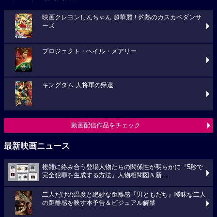
映画クレヨンしんちゃん 超華麗！灼熱のカスカベダンサ
ーズ
プロジェクト・ヘイル・メアリー
キングダム 大将軍の帰還
動画配信作品をチェック
最新映画ニュース
複雑に絡み合う登場人物たちの関係性が明らかに『5秒で
完全犯罪を生成する方法』人物相関図＆新...
二人だけの温度と絶妙な距離感『男ともだち』曖昧な二人
の距離感を映す本予告＆ビジュアル解禁