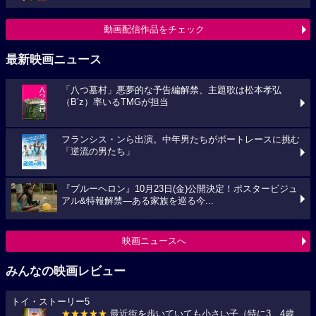
動画配信作品をチェック
最新映画ニュース
「八つ墓村」悪夢的な予告編解禁、主題歌は松本孝弘
（B’z）率いるTMGが担当
フランシス・ンら出演。中年男たちがボートレースに挑む
「逆流の男たち」
『ブルーヘロン』10月23日(金)公開決定！ポスタービジュ
アル&特報解禁―ある家族を巡る今...
映画ニュースへ
みんなの映画レビュー
トイ・ストーリー5
★★★★★
最近街を歩いていても小さい子（特に3、4歳