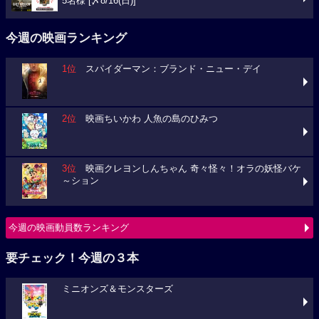
5名様 [〆8/16(日)]
今週の映画ランキング
1位
スパイダーマン：ブランド・ニュー・デイ
2位
映画ちいかわ 人魚の島のひみつ
3位
映画クレヨンしんちゃん 奇々怪々！オラの妖怪バケ
～ション
今週の映画動員数ランキング
要チェック！今週の３本
ミニオンズ＆モンスターズ