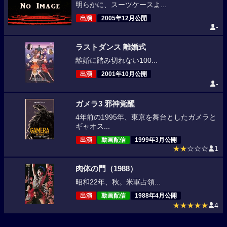
明らかに、スーツケースよ...
出演
2005年12月公開
-
ラストダンス 離婚式
離婚に踏み切れない100...
出演
2001年10月公開
-
ガメラ3 邪神覚醒
4年前の1995年、東京を舞台としたガメラと
ギャオス...
出演
動画配信
1999年3月公開
★★
☆☆☆
1
肉体の門（1988）
昭和22年、秋。米軍占領...
出演
動画配信
1988年4月公開
★★★★★
4