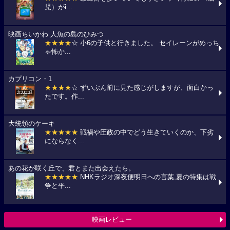
児）がi...
映画ちいかわ 人魚の島のひみつ
★★★★
☆ 小6の子供と行きました。 セイレーンがめっち
ゃ怖か...
カプリコン・1
★★★★
☆ ずいぶん前に見た感じがしますが、面白かっ
たです。作...
大統領のケーキ
★★★★★
戦禍や圧政の中でどう生きていくのか、下劣
にならなく...
あの花が咲く丘で、君とまた出会えたら。
★★★★★
NHKラジオ深夜便明日への言葉,夏の特集は戦
争と平...
映画レビュー