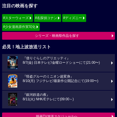
注目の映画を探す
#スターウォーズ
#名探偵コナン
#ディズニー
#少女漫画原作実写化
シリーズ・映画祭作品を探す
必見！地上波放送リスト
『借りぐらしのアリエッティ』
8/7(金) 日本テレビ/金曜ロードショーにて(21:00〜)
『怪盗グルーのミニオン超変身』
8/10(月) フジテレビ/最新作公開記念にて(19:00〜)
『銀河鉄道の夜』
8/11(火) NHK/Eテレにて(09:00～)
映画TV放送スケジュールへ