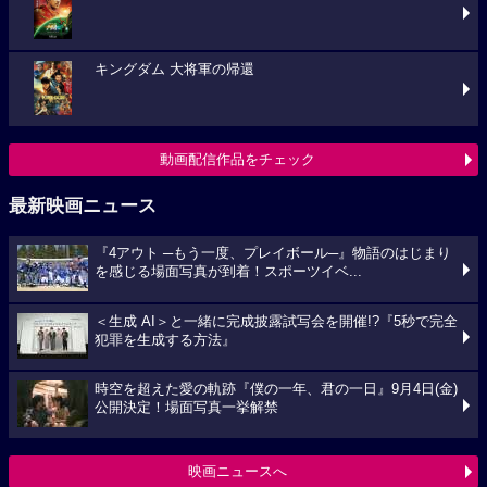
キングダム 大将軍の帰還
動画配信作品をチェック
最新映画ニュース
『4アウト ─もう一度、プレイボール─』物語のはじまり
を感じる場面写真が到着！スポーツイベ...
＜生成 AI＞と一緒に完成披露試写会を開催!?『5秒で完全
犯罪を生成する方法』
時空を超えた愛の軌跡『僕の一年、君の一日』9月4日(金)
公開決定！場面写真一挙解禁
映画ニュースへ