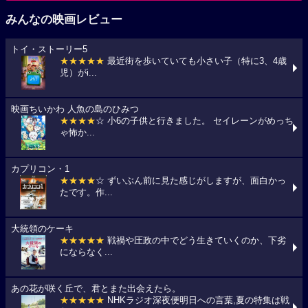
みんなの映画レビュー
トイ・ストーリー5
★★★★★
最近街を歩いていても小さい子（特に3、4歳
児）がi...
映画ちいかわ 人魚の島のひみつ
★★★★
☆ 小6の子供と行きました。 セイレーンがめっち
ゃ怖か...
カプリコン・1
★★★★
☆ ずいぶん前に見た感じがしますが、面白かっ
たです。作...
大統領のケーキ
★★★★★
戦禍や圧政の中でどう生きていくのか、下劣
にならなく...
あの花が咲く丘で、君とまた出会えたら。
★★★★★
NHKラジオ深夜便明日への言葉,夏の特集は戦