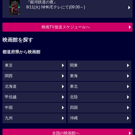
『銀河鉄道の夜』
8/11(火) NHK/Eテレにて(09:00～)
映画TV放送スケジュールへ
映画館を探す
都道府県から映画館
東京
関東
関西
東海
北海道
東北
甲信越
北陸
中国
四国
九州
沖縄
全国の映画館へ