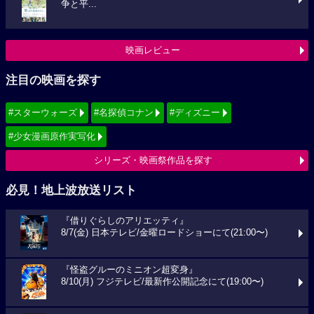
争と平...
映画レビュー
注目の映画を探す
#スターウォーズ
#名探偵コナン
#ディズニー
#少女漫画原作実写化
シリーズ・映画祭作品を探す
必見！地上波放送リスト
『借りぐらしのアリエッティ』
8/7(金) 日本テレビ/金曜ロードショーにて(21:00〜)
『怪盗グルーのミニオン超変身』
8/10(月) フジテレビ/最新作公開記念にて(19:00〜)