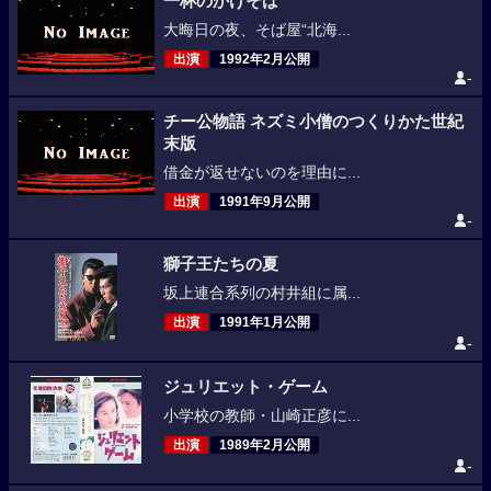
一杯のかけそば
大晦日の夜、そば屋“北海...
出演
1992年2月公開
-
チー公物語 ネズミ小僧のつくりかた世紀
末版
借金が返せないのを理由に...
出演
1991年9月公開
-
獅子王たちの夏
坂上連合系列の村井組に属...
出演
1991年1月公開
-
ジュリエット・ゲーム
小学校の教師・山崎正彦に...
出演
1989年2月公開
-