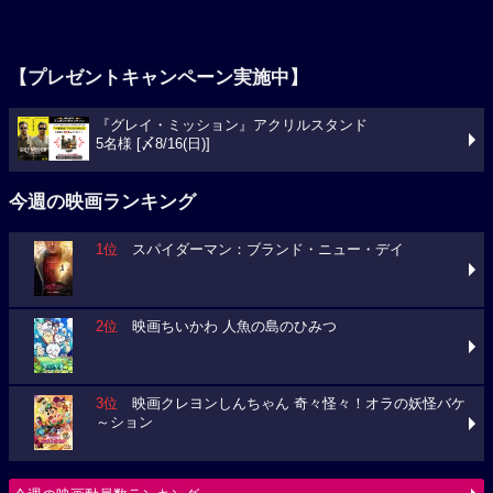
【プレゼントキャンペーン実施中】
『グレイ・ミッション』アクリルスタンド
5名様 [〆8/16(日)]
今週の映画ランキング
1位
スパイダーマン：ブランド・ニュー・デイ
2位
映画ちいかわ 人魚の島のひみつ
3位
映画クレヨンしんちゃん 奇々怪々！オラの妖怪バケ
～ション