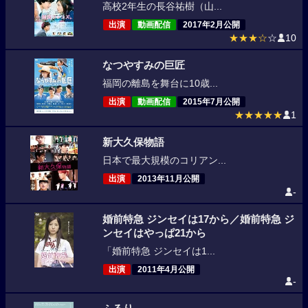
高校2年生の長谷祐樹（山...
出演
動画配信
2017年2月公開
★★★☆
☆
10
なつやすみの巨匠
福岡の離島を舞台に10歳...
出演
動画配信
2015年7月公開
★★★★★
1
新大久保物語
日本で最大規模のコリアン...
出演
2013年11月公開
-
婚前特急 ジンセイは17から／婚前特急 ジ
ンセイはやっぱ21から
「婚前特急 ジンセイは1...
出演
2011年4月公開
-