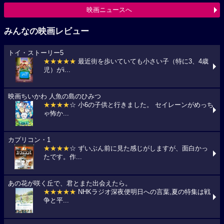
映画ニュースへ
みんなの映画レビュー
トイ・ストーリー5
★★★★★
最近街を歩いていても小さい子（特に3、4歳
児）がi...
映画ちいかわ 人魚の島のひみつ
★★★★
☆ 小6の子供と行きました。 セイレーンがめっち
ゃ怖か...
カプリコン・1
★★★★
☆ ずいぶん前に見た感じがしますが、面白かっ
たです。作...
あの花が咲く丘で、君とまた出会えたら。
★★★★★
NHKラジオ深夜便明日への言葉,夏の特集は戦
争と平...