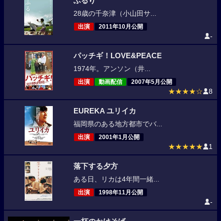
ふるり
28歳の千奈津（小山田サ...
出演
2011年10月公開
-
パッチギ！LOVE&PEACE
1974年。アンソン（井...
出演
動画配信
2007年5月公開
★★★★☆
8
EUREKA ユリイカ
福岡県のある地方都市でバ...
出演
2001年1月公開
★★★★★
1
落下する夕方
ある日、リカは4年間一緒...
出演
1998年11月公開
-