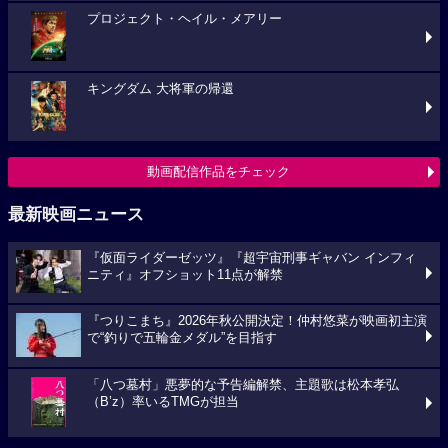
プロジェクト・ヘイル・メアリー
キングダム 大将軍の帰還
動画配信作品をチェック
最新映画ニュース
『仮面ライダーゼッツ』『超宇宙刑事ギャバン インフィ
ニティ』オフショット11点が解禁
『つりこまち』2026年秋公開決定！仲村悠菜が映画初主演
で“釣りで五輪金メダル”を目指す
「八つ墓村」悪夢的な予告編解禁、主題歌は松本孝弘
（B’z）率いるTMGが担当