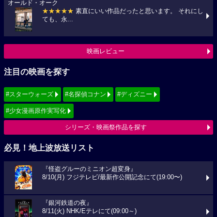
オールド・オーク
★★★★★
素直にいい作品だったと思います。 それにし
ても、永...
映画レビュー
注目の映画を探す
#スターウォーズ
#名探偵コナン
#ディズニー
#少女漫画原作実写化
シリーズ・映画祭作品を探す
必見！地上波放送リスト
『怪盗グルーのミニオン超変身』
8/10(月) フジテレビ/最新作公開記念にて(19:00〜)
『銀河鉄道の夜』
8/11(火) NHK/Eテレにて(09:00～)