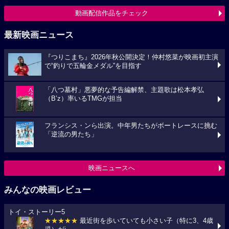
動画配信作品をチェック
最新映画ニュース
『つりこまち』2026年秋公開決定！仲村悠菜が映画初主演
で“釣りで五輪金メダル”を目指す
「八つ墓村」悪夢的な予告編解禁、主題歌は松本孝弘
（B’z）率いるTMGが担当
フランシス・ンら出演。中年男たちがボートレースに挑む
「逆流の男たち」
映画ニュースへ
みんなの映画レビュー
トイ・ストーリー5
★★★★★
最近街を歩いていても小さい子（特に3、4歳