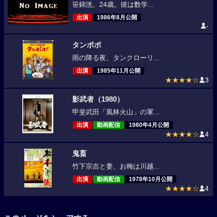
笹錦洸、24歳。彼は数学...
出演
1986年8月公開
-
タンポポ
雨の降る夜、タンクローリ...
出演
1985年11月公開
★★★★☆
3
影武者（1980）
甲斐武田「風林火山」の軍...
出演
動画配信
1980年4月公開
★★★★☆
4
鬼畜
竹下宗吉と妻、お梅は川越...
出演
動画配信
1978年10月公開
★★★★☆
4