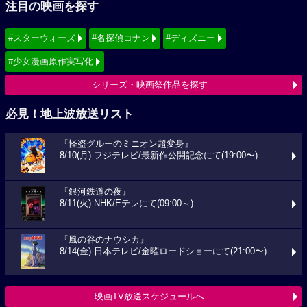
注目の映画を探す
#スターウォーズ
#名探偵コナン
#ディズニー
#少女漫画原作実写化
シリーズ・映画祭作品を探す
必見！地上波放送リスト
『怪盗グルーのミニオン超変身』
8/10(月) フジテレビ/最新作公開記念にて(19:00〜)
『銀河鉄道の夜』
8/11(火) NHK/Eテレにて(09:00～)
『風の谷のナウシカ』
8/14(金) 日本テレビ/金曜ロードショーにて(21:00〜)
映画TV放送スケジュールへ