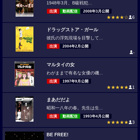
1948年3月、B級戦犯...
出演
動画配信
2008年3月公開
★★★★☆
6
ドラッグストア・ガール
彼氏の浮気現場を目撃して...
出演
2004年2月公開
-
マルタイの女
わがままで有名な女優の磯...
出演
1997年9月公開
★★★★★
1
まあだだよ
昭和一八年の春。先生は生...
出演
動画配信
1993年4月公開
★★★★★
3
BE FREE!