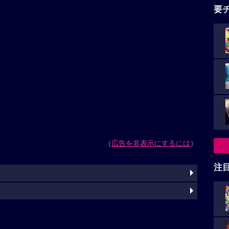
要
（
広告を非表示にするには
）
注