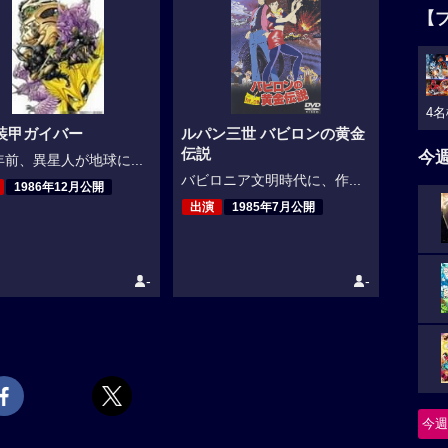
【
4名
装甲ガイバー
ルパン三世 バビロンの黄金
伝説
今
前、異星人が地球に...
バビロニア文明時代に、作...
1986年12月公開
出演
1985年7月公開
-
-
今週