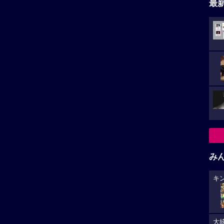
最
み
キ
大