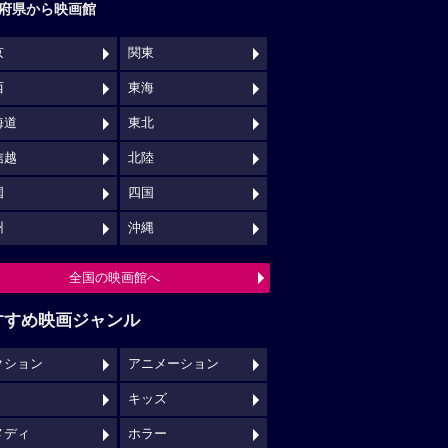
府県から映画館
京
関東
西
東海
海道
東北
信越
北陸
国
四国
州
沖縄
全国の映画館へ
すすめ映画ジャンル
クション
アニメーション
キッズ
メディ
ホラー