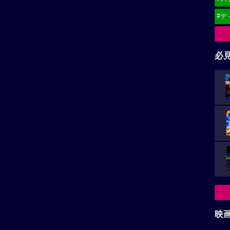
#デ
必
映