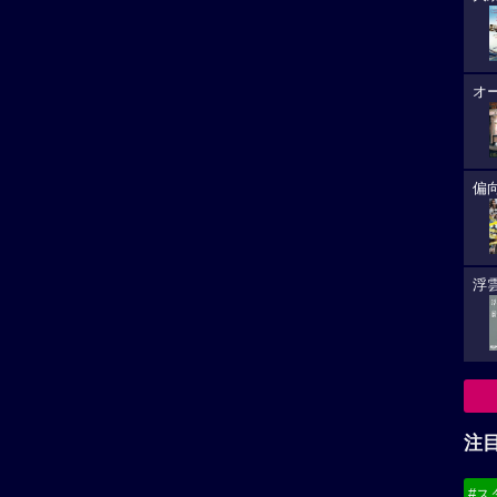
オ
偏
浮雲
注
#ス