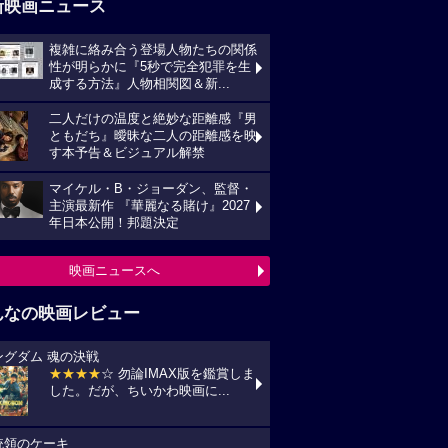
新映画ニュース
複雑に絡み合う登場人物たちの関係
性が明らかに『5秒で完全犯罪を生
成する方法』人物相関図＆新...
二人だけの温度と絶妙な距離感『男
ともだち』曖昧な二人の距離感を映
す本予告＆ビジュアル解禁
マイケル・B・ジョーダン、監督・
主演最新作 『華麗なる賭け』2027
年日本公開！邦題決定
映画ニュースへ
んなの映画レビュー
ングダム 魂の決戦
★★★★
☆ 勿論IMAX版を鑑賞しま
した。だが、ちいかわ映画に...
統領のケーキ