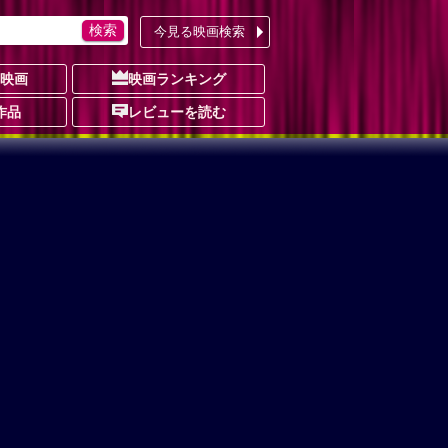
今見る映画検索
の映画
映画ランキング
作品
レビューを読む