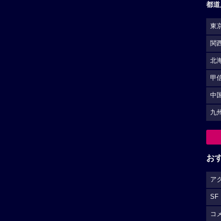
都道
東
関
北
甲
中
九
お
ア
SF
コ