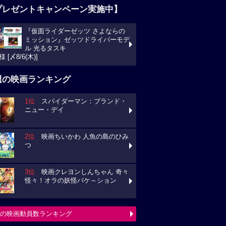
プレゼントキャンペーン実施中】
『仮面ライダーゼッツ さよならの
ミッション』ゼッツドライバーモデ
ル 光るタスキ
様 [〆8/6(木)]
週の映画ランキング
1位
スパイダーマン：ブランド・
ニュー・デイ
2位
映画ちいかわ 人魚の島のひみ
つ
3位
映画クレヨンしんちゃん 奇々
怪々！オラの妖怪バケ～ション
の映画動員数ランキング