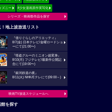
ィズニー
#少女漫画原作実写化
シリーズ・映画祭作品を探す
見！地上波放送リスト
『借りぐらしのアリエッティ』
8/7(金) 日本テレビ/金曜ロードショ
ーにて(21:00〜)
『怪盗グルーのミニオン超変身』
8/10(月) フジテレビ/最新作公開記
念にて(19:00〜)
『銀河鉄道の夜』
8/11(火) NHK/Eテレにて(09:00～)
映画TV放送スケジュールへ
画館を探す