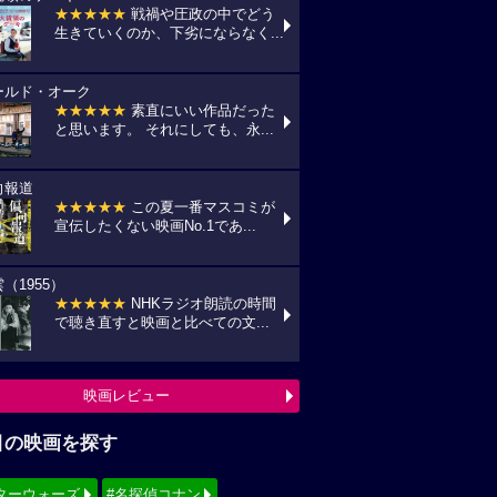
★★★★★
戦禍や圧政の中でどう
生きていくのか、下劣にならなく...
ールド・オーク
★★★★★
素直にいい作品だった
と思います。 それにしても、永...
向報道
★★★★★
この夏一番マスコミが
宣伝したくない映画No.1であ...
（1955）
★★★★★
NHKラジオ朗読の時間
で聴き直すと映画と比べての文...
映画レビュー
目の映画を探す
ターウォーズ
#名探偵コナン