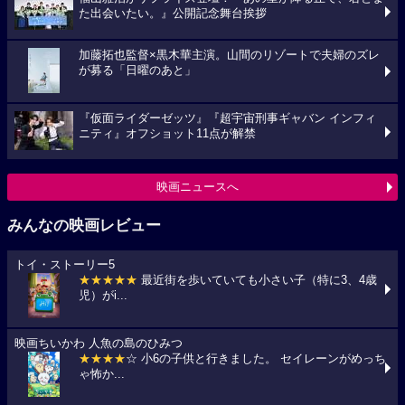
た出会いたい。』公開記念舞台挨拶
加藤拓也監督×黒木華主演。山間のリゾートで夫婦のズレ
が募る「日曜のあと」
『仮面ライダーゼッツ』『超宇宙刑事ギャバン インフィ
ニティ』オフショット11点が解禁
映画ニュースへ
みんなの映画レビュー
トイ・ストーリー5
★★★★★
最近街を歩いていても小さい子（特に3、4歳
児）がi...
映画ちいかわ 人魚の島のひみつ
★★★★
☆ 小6の子供と行きました。 セイレーンがめっち
ゃ怖か...