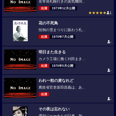
名寄発札幌行きの蒸気機関...
出演
1973年12月公開
★★★★★
1
花の不死鳥
恒例の雪まつりに賑わう札...
出演
1970年7月公開
-
明日また生きる
カメラ工場に働く刈田まき...
出演
1970年5月公開
-
われ一粒の麦なれど
農政省官吏坂田昌義は、あ...
出演
-
その夜は忘れない
週刊ジャーナルの記者、加...