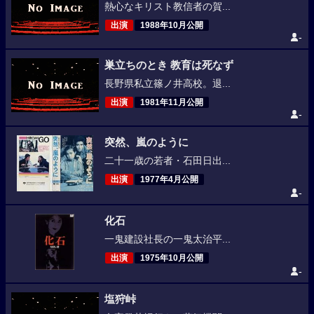
熱心なキリスト教信者の賀...
出演
1988年10月公開
-
巣立ちのとき 教育は死なず
長野県私立篠ノ井高校。退...
出演
1981年11月公開
-
突然、嵐のように
二十一歳の若者・石田日出...
出演
1977年4月公開
-
化石
一鬼建設社長の一鬼太治平...
出演
1975年10月公開
-
塩狩峠