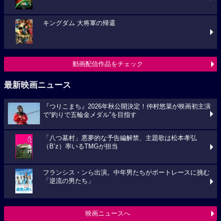
キングダム 大将軍の帰還
動画配信作品をチェック
最新映画ニュース
『つりこまち』2026年秋公開決定！仲村悠菜が映画初主演
で“釣りで五輪金メダル”を目指す
「八つ墓村」悪夢的な予告編解禁、主題歌は松本孝弘
（B’z）率いるTMGが担当
フランシス・ンら出演。中年男たちがボートレースに挑む
「逆流の男たち」
映画ニュースへ