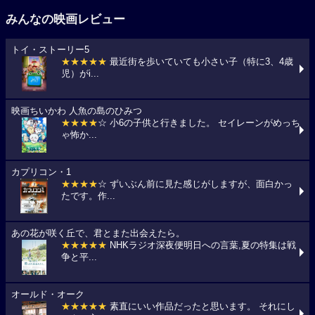
みんなの映画レビュー
トイ・ストーリー5
★★★★★
最近街を歩いていても小さい子（特に3、4歳
児）がi...
映画ちいかわ 人魚の島のひみつ
★★★★
☆ 小6の子供と行きました。 セイレーンがめっち
ゃ怖か...
カプリコン・1
★★★★
☆ ずいぶん前に見た感じがしますが、面白かっ
たです。作...
あの花が咲く丘で、君とまた出会えたら。
★★★★★
NHKラジオ深夜便明日への言葉,夏の特集は戦
争と平...
オールド・オーク
★★★★★
素直にいい作品だったと思います。 それにし