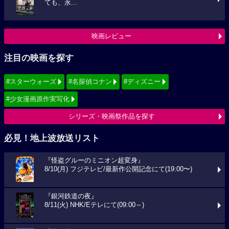
ても、永...
映画レビュー
注目の映画を探す
#スターウォーズ
#名探偵コナン
#ディズニー
#少女漫画原作実写化
シリーズ・映画祭作品を探す
必見！地上波放送リスト
『怪盗グルーのミニオン超変身』
8/10(月) フジテレビ/最新作公開記念にて(19:00〜)
『銀河鉄道の夜』
8/11(火) NHK/Eテレにて(09:00～)