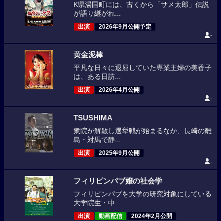
K県湯国町には、古くから「サメ太郎」伝説
が語り継がれ...
出演
2026年9月公開予定
-
黄金泥棒
平凡な日々に退屈していた専業主婦の美香子
は、ある日訪...
出演
2026年4月公開
-
TSUSHIMA
衆院が解散し選挙戦が始まるなか、長崎の離
島・対馬で静...
出演
2025年9月公開
-
フィリピンパブ嬢の社会学
フィリピンパブを大学の研究対象にしている
大学院生・中...
出演
動画配信
2024年2月公開