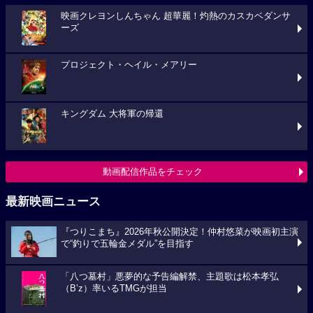
映画クレヨンしんちゃん 超華麗！灼熱のカスカベダンサ
ーズ
プロジェクト・ヘイル・メアリー
キングダム 大将軍の帰還
動画配信作品をチェック
最新映画ニュース
『つりこまち』2026年秋公開決定！仲村悠菜が映画初主演
で“釣りで五輪金メダル”を目指す
「八つ墓村」悪夢的な予告編解禁、主題歌は松本孝弘
（B’z）率いるTMGが担当