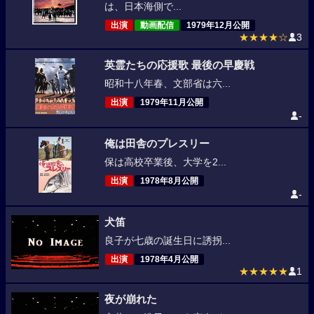
は、日本海側で...
出演
動画配信
1979年12月公開
★★★★☆
3
英霊たちの応援歌 最後の早慶戦
昭和十八年春、文部省は六...
出演
1979年11月公開
-
俺は田舎のプレスリー
保は高校卒業後、大学を2...
出演
1978年8月公開
-
犬笛
良子が七歳の誕生日に誘拐...
出演
1978年4月公開
★★★★★
1
夜が崩れた