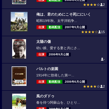
出演
動画配信
2008年9月公開
★★★★
☆
2
俺は、君のためにこそ死ににいく
昭和19年秋。太平洋戦争...
出演
動画配信
2007年5月公開
★★★★☆
15
太陽の傷
幼い娘、愛する妻と共にさ...
出演
2006年9月公開
-
バルトの楽園
1914年に勃発した第一...
出演
動画配信
2006年6月公開
★★★★
☆
2
風のダドゥ
春を待つ阿蘇山を、ひとり...