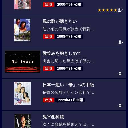
出演
2000年9月公開
★★★★★
2
風の歌が聴きたい
幼い頃の病気が原因で聴覚...
出演
1998年7月公開
-
微笑みを抱きしめて
田舎に帰った翔太は子供の...
出演
1996年3月公開
-
日本一短い「母」への手紙
長野の装飾デザイン会社で...
出演
1995年11月公開
-
鬼平犯科帳
次々に盗賊を捕まえては、...