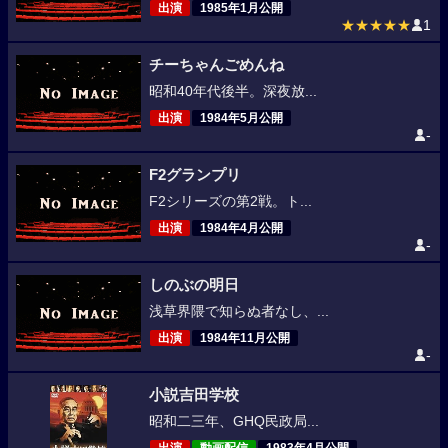
出演
1985年1月公開
★★★★★
1
チーちゃんごめんね
昭和40年代後半。深夜放...
出演
1984年5月公開
-
F2グランプリ
F2シリーズの第2戦。ト...
出演
1984年4月公開
-
しのぶの明日
浅草界隈で知らぬ者なし、...
出演
1984年11月公開
-
小説吉田学校
昭和二三年、GHQ民政局...