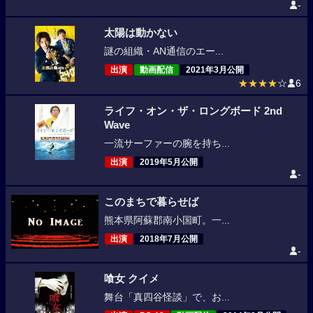
-
太陽は動かない
謎の組織・AN通信のエー...
出演
動画配信
2021年3月公開
★★★★
☆
6
ライフ・オン・ザ・ロングボード 2nd
Wave
一流サーファーの腕を持ち...
出演
2019年5月公開
-
このまちで暮らせば
熊本県阿蘇郡南小国町。一...
出演
2018年7月公開
-
喰女 クイメ
舞台「真四谷怪談」で、お...