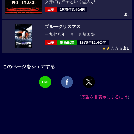
安井には浩子という恋人が...
出演
1978年3月公開
-
ブルークリスマス
一九七八年二月、京都国際...
出演
動画配信
1978年11月公開
★★
☆☆☆
1
このページをシェアする
（
広告を非表示にするには
）