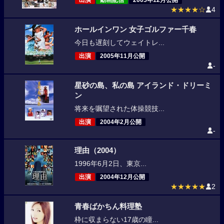
出演
動画配信
2005年12月公開
★★★★☆
4
ホールインワン 女子ゴルファー千春
今日も遅刻してウェイトレ...
出演
2005年11月公開
-
星砂の島、私の島 アイランド・ドリーミ
ン
将来を嘱望された体操競技...
出演
2004年2月公開
-
理由（2004）
1996年6月2日、東京...
出演
2004年12月公開
★★★★★
2
青春ばかちん料理塾
枠に収まらない17歳の瞳...