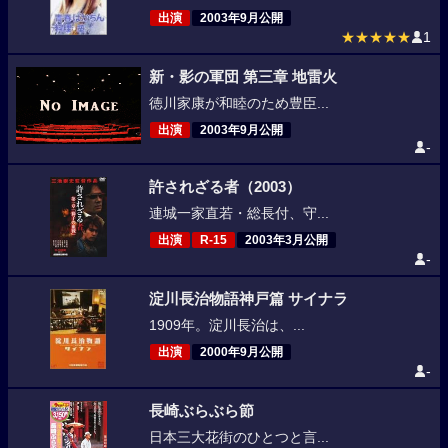
出演
2003年9月公開
★★★★★
1
新・影の軍団 第三章 地雷火
徳川家康が和睦のため豊臣...
出演
2003年9月公開
-
許されざる者（2003）
連城一家直若・総長付、守...
出演
R-15
2003年3月公開
-
淀川長治物語神戸篇 サイナラ
1909年。淀川長治は、...
出演
2000年9月公開
-
長崎ぶらぶら節
日本三大花街のひとつと言...