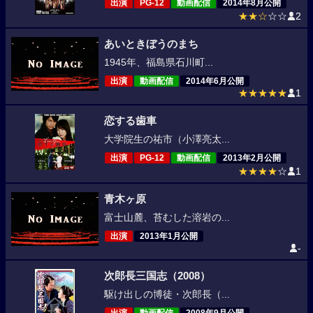
出演
PG-12
動画配信
2014年8月公開
★★☆
☆☆
2
あいときぼうのまち
1945年、福島県石川町...
出演
動画配信
2014年6月公開
★★★★★
1
恋する歯車
大学院生の祐市（小澤亮太...
出演
PG-12
動画配信
2013年2月公開
★★★★
☆
1
青木ヶ原
富士山麓、苔むした溶岩の...
出演
2013年1月公開
-
次郎長三国志（2008）
駆け出しの博徒・次郎長（...