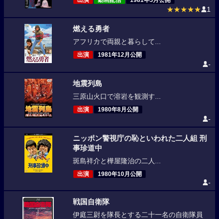
出演
動画配信
1981年5月公開
★★★★★
1
燃える勇者
アフリカで両親と暮らして...
出演
1981年12月公開
-
地震列島
三原山火口で溶岩を観測す...
出演
1980年8月公開
-
ニッポン警視庁の恥といわれた二人組 刑
事珍道中
斑島祥介と樺屋隆治の二人...
出演
1980年10月公開
-
戦国自衛隊
伊庭三尉を隊長とする二十一名の自衛隊員