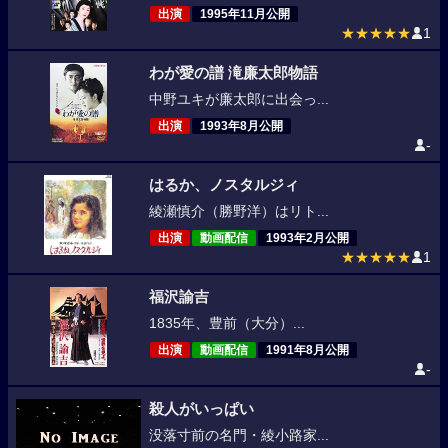
出演
1995年11月公開
★★★★★
1
わが愛の譜 滝廉太郎物語
中野ユキが廉太郎に出会っ...
出演
1993年8月公開
-
はるか、ノスタルジィ
綾瀬慎介（勝野洋）はリト...
出演
動画配信
1993年2月公開
★★★★★
1
福沢諭吉
1835年、豊前（大分）...
出演
動画配信
1991年8月公開
-
殺人がいっぱい
没落寸前の名門・綾小路家...