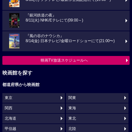
『銀河鉄道の夜』
8/11(火) NHK/Eテレにて(09:00～)
『風の谷のナウシカ』
8/14(金) 日本テレビ/金曜ロードショーにて(21:00〜)
映画TV放送スケジュールへ
映画館を探す
都道府県から映画館
東京
関東
関西
東海
北海道
東北
甲信越
北陸