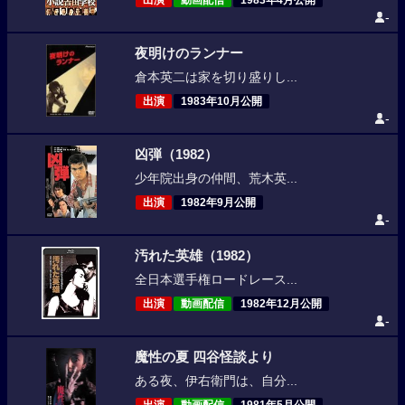
出演
動画配信
1983年4月公開
-
夜明けのランナー
倉本英二は家を切り盛りし...
出演
1983年10月公開
-
凶弾（1982）
少年院出身の仲間、荒木英...
出演
1982年9月公開
-
汚れた英雄（1982）
全日本選手権ロードレース...
出演
動画配信
1982年12月公開
-
魔性の夏 四谷怪談より
ある夜、伊右衛門は、自分...