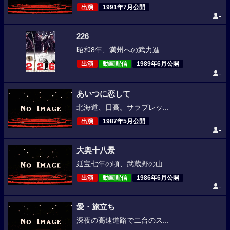
出演
1991年7月公開
-
226
昭和8年、満州への武力進...
出演
動画配信
1989年6月公開
-
あいつに恋して
北海道、日高。サラブレッ...
出演
1987年5月公開
-
大奥十八景
延宝七年の頃、武蔵野の山...
出演
動画配信
1986年6月公開
-
愛・旅立ち
深夜の高速道路で二台のス...