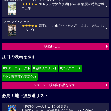
あの花が咲く丘で、君とまた出会えたら。
★★★★★
NHKラジオ深夜便明日への言葉,夏の特集は戦
争と平...
オールド・オーク
★★★★★
素直にいい作品だったと思います。 それにし
ても、永...
映画レビュー
注目の映画を探す
#スターウォーズ
#名探偵コナン
#ディズニー
#少女漫画原作実写化
シリーズ・映画祭作品を探す
必見！地上波放送リスト
『怪盗グルーのミニオン超変身』
8/10(月) フジテレビ/最新作公開記念にて(19:00〜)