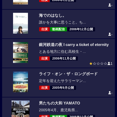
出演
2006年5月公開
-
海でのはなし。
誰かを大事に思うこと。ち...
出演
動画配信
2006年12月公開
-
銀河鉄道の夜 I carry a ticket of eternity
とある地方に住む高校生・...
出演
2006年11月公開
★
☆☆☆☆
1
ライフ・オン・ザ・ロングボード
定年を迎えたサラリーマン...
出演
2005年9月公開
-
男たちの大和 YAMATO
2005年4月、鹿児島県...