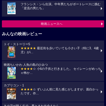
フランシス・ンら出演。中年男たちがボートレースに挑む
「逆流の男たち」
映画ニュースへ
みんなの映画レビュー
トイ・ストーリー5
★★★★★
最近街を歩いていても小さい子（特に3、4歳
児）がi...
映画ちいかわ 人魚の島のひみつ
★★★★
☆ 小6の子供と行きました。 セイレーンがめっち
ゃ怖か...
カプリコン・1
★★★★
☆ ずいぶん前に見た感じがしますが、面白かっ
たです。作...