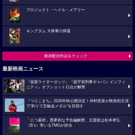
プロジェクト・ヘイル・メアリー
キングダム 大将軍の帰還
動画配信作品をチェック
最新映画ニュース
『仮面ライダーゼッツ』『超宇宙刑事ギャバン インフィ
ニティ』オフショット11点が解禁
『つりこまち』2026年秋公開決定！仲村悠菜が映画初主演
で“釣りで五輪金メダル”を目指す
「八つ墓村」悪夢的な予告編解禁、主題歌は松本孝弘
（B’z）率いるTMGが担当