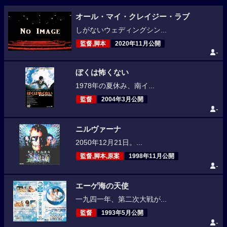
オール・マイ・クレイジー・ラブ
しがないウェディングシン...
監督,脚本
2020年11月公開
-
ぼくは怖くない
1978年の夏休み、南イ...
監督
2004年3月公開
-
ニルヴァーナ
2050年12月21日。...
監督,脚本,原案
1998年11月公開
-
エーゲ海の天使
一九四一年、第二次大戦が...
監督
1993年5月公開
-