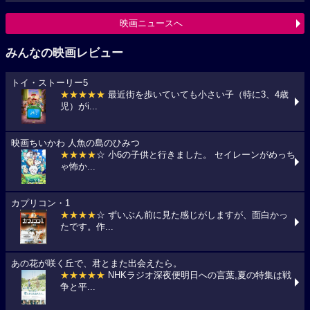
映画ニュースへ
みんなの映画レビュー
トイ・ストーリー5
★★★★★
最近街を歩いていても小さい子（特に3、4歳
児）がi...
映画ちいかわ 人魚の島のひみつ
★★★★
☆ 小6の子供と行きました。 セイレーンがめっち
ゃ怖か...
カプリコン・1
★★★★
☆ ずいぶん前に見た感じがしますが、面白かっ
たです。作...
あの花が咲く丘で、君とまた出会えたら。
★★★★★
NHKラジオ深夜便明日への言葉,夏の特集は戦
争と平...