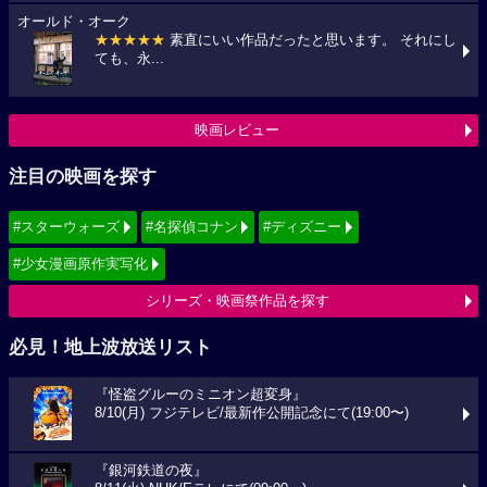
オールド・オーク
★★★★★
素直にいい作品だったと思います。 それにし
ても、永...
映画レビュー
注目の映画を探す
#スターウォーズ
#名探偵コナン
#ディズニー
#少女漫画原作実写化
シリーズ・映画祭作品を探す
必見！地上波放送リスト
『怪盗グルーのミニオン超変身』
8/10(月) フジテレビ/最新作公開記念にて(19:00〜)
『銀河鉄道の夜』