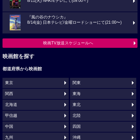
8/11(火) NHK/Eテレにて(09:00～)
『風の谷のナウシカ』
8/14(金) 日本テレビ/金曜ロードショーにて(21:00〜)
映画TV放送スケジュールへ
映画館を探す
都道府県から映画館
東京
関東
関西
東海
北海道
東北
甲信越
北陸
中国
四国
九州
沖縄