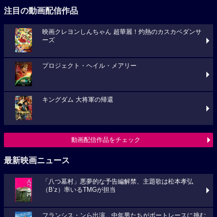
注目の動画配信作品
映画クレヨンしんちゃん 超華麗！灼熱のカスカベダンサ
ーズ
プロジェクト・ヘイル・メアリー
キングダム 大将軍の帰還
動画配信作品をチェック
最新映画ニュース
「八つ墓村」悪夢的な予告編解禁、主題歌は松本孝弘
（B’z）率いるTMGが担当
フランシス・ンら出演。中年男たちがボートレースに挑む