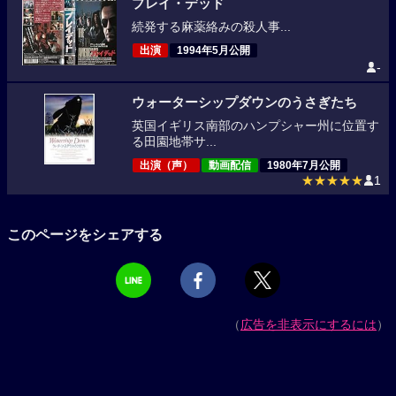
プレイ・デッド
続発する麻薬絡みの殺人事...
出演
1994年5月公開
-
ウォーターシップダウンのうさぎたち
英国イギリス南部のハンプシャー州に位置す
る田園地帯サ...
出演（声）
動画配信
1980年7月公開
★★★★★
1
このページをシェアする
（
広告を非表示にするには
）