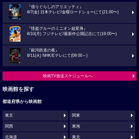
『借りぐらしのアリエッティ』
8/7(金) 日本テレビ/金曜ロードショーにて(21:00〜)
『怪盗グルーのミニオン超変身』
8/10(月) フジテレビ/最新作公開記念にて(19:00〜)
『銀河鉄道の夜』
8/11(火) NHK/Eテレにて(09:00～)
映画TV放送スケジュールへ
映画館を探す
都道府県から映画館
東京
関東
関西
東海
北海道
東北