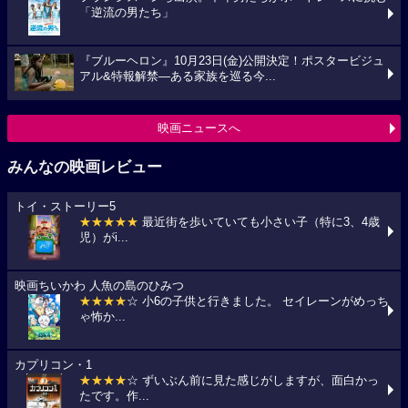
「逆流の男たち」
『ブルーヘロン』10月23日(金)公開決定！ポスタービジュ
アル&特報解禁―ある家族を巡る今...
映画ニュースへ
みんなの映画レビュー
トイ・ストーリー5
★★★★★
最近街を歩いていても小さい子（特に3、4歳
児）がi...
映画ちいかわ 人魚の島のひみつ
★★★★
☆ 小6の子供と行きました。 セイレーンがめっち
ゃ怖か...
カプリコン・1
★★★★
☆ ずいぶん前に見た感じがしますが、面白かっ
たです。作...