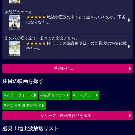
大統領のケーキ
★★★★★
戦禍や圧政の中でどう生きていくのか、下劣
にならなく...
あの花が咲く丘で、君とまた出会えたら。
★★★★★
NHKラジオ深夜便明日への言葉,夏の特集は戦
争と平...
映画レビュー
注目の映画を探す
#スターウォーズ
#名探偵コナン
#ディズニー
#少女漫画原作実写化
シリーズ・映画祭作品を探す
必見！地上波放送リスト