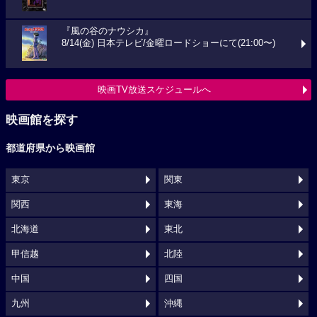
『風の谷のナウシカ』
8/14(金) 日本テレビ/金曜ロードショーにて(21:00〜)
映画TV放送スケジュールへ
映画館を探す
都道府県から映画館
東京
関東
関西
東海
北海道
東北
甲信越
北陸
中国
四国
九州
沖縄