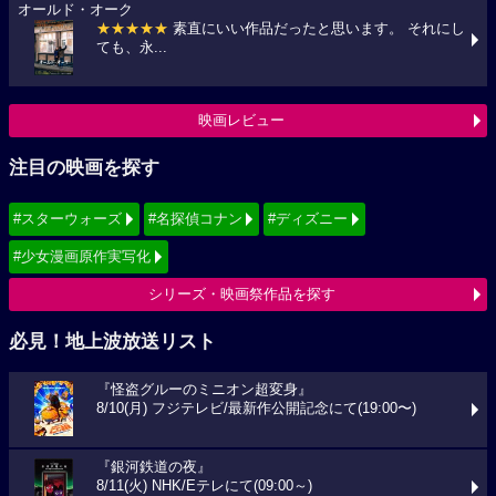
オールド・オーク
★★★★★
素直にいい作品だったと思います。 それにし
ても、永...
映画レビュー
注目の映画を探す
#スターウォーズ
#名探偵コナン
#ディズニー
#少女漫画原作実写化
シリーズ・映画祭作品を探す
必見！地上波放送リスト
『怪盗グルーのミニオン超変身』
8/10(月) フジテレビ/最新作公開記念にて(19:00〜)
『銀河鉄道の夜』
8/11(火) NHK/Eテレにて(09:00～)