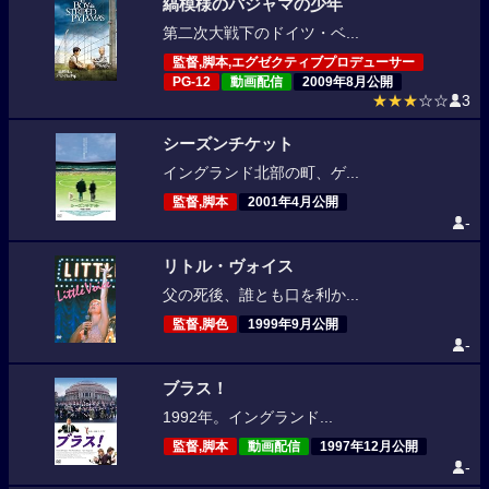
縞模様のパジャマの少年
第二次大戦下のドイツ・ベ...
監督,脚本,エグゼクティブプロデューサー
PG-12
動画配信
2009年8月公開
★★★
☆☆
3
シーズンチケット
イングランド北部の町、ゲ...
監督,脚本
2001年4月公開
-
リトル・ヴォイス
父の死後、誰とも口を利か...
監督,脚色
1999年9月公開
-
ブラス！
1992年。イングランド...
監督,脚本
動画配信
1997年12月公開
-