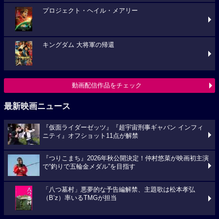
プロジェクト・ヘイル・メアリー
キングダム 大将軍の帰還
動画配信作品をチェック
最新映画ニュース
『仮面ライダーゼッツ』『超宇宙刑事ギャバン インフィ
ニティ』オフショット11点が解禁
『つりこまち』2026年秋公開決定！仲村悠菜が映画初主演
で“釣りで五輪金メダル”を目指す
「八つ墓村」悪夢的な予告編解禁、主題歌は松本孝弘
（B’z）率いるTMGが担当