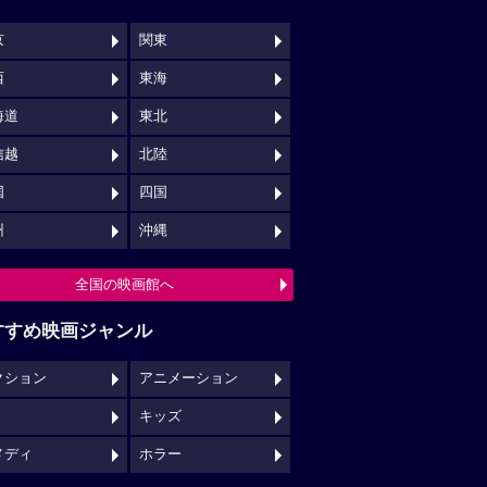
京
関東
西
東海
海道
東北
信越
北陸
国
四国
州
沖縄
全国の映画館へ
すすめ映画ジャンル
クション
アニメーション
キッズ
メディ
ホラー