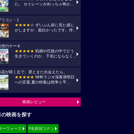
た。 セイレーンがめっちゃ怖か...
プリコン・1
★★★★
☆ ずいぶん前に見た感じ
がしますが、面白かったです。作...
統領のケーキ
★★★★★
戦禍や圧政の中でどう
生きていくのか、下劣にならなく...
の花が咲く丘で、君とまた出会えたら。
★★★★★
NHKラジオ深夜便明日
への言葉,夏の特集は戦争と平...
映画レビュー
目の映画を探す
ターウォーズ
#名探偵コナン