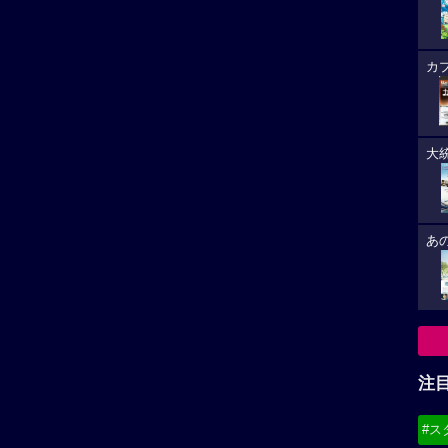
カ
大
あ
注
#ス