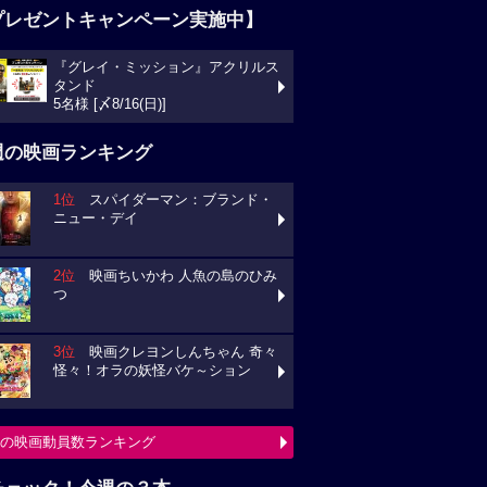
プレゼントキャンペーン実施中】
『グレイ・ミッション』アクリルス
タンド
5名様 [〆8/16(日)]
週の映画ランキング
1位
スパイダーマン：ブランド・
ニュー・デイ
2位
映画ちいかわ 人魚の島のひみ
つ
3位
映画クレヨンしんちゃん 奇々
怪々！オラの妖怪バケ～ション
の映画動員数ランキング