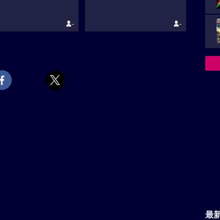
-
-
最