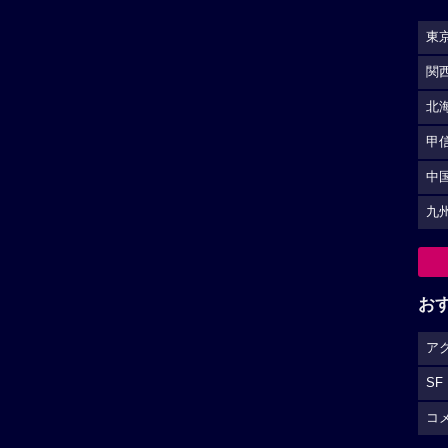
東
関
北
甲
中
九
お
ア
SF
コ