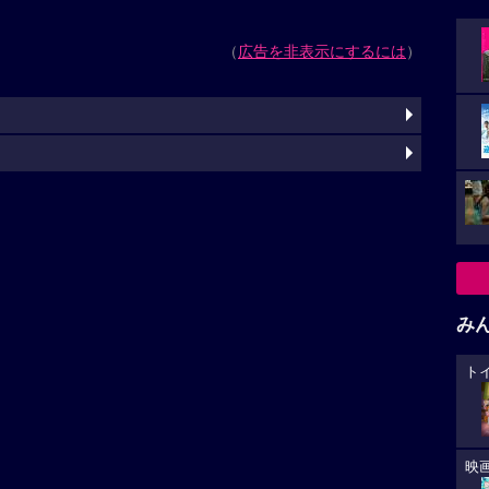
（
広告を非表示にするには
）
み
ト
映