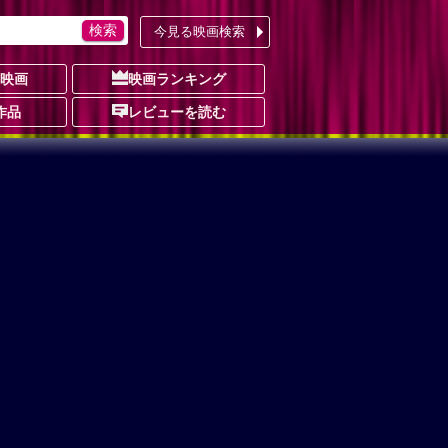
今見る映画検索
の映画
映画ランキング
作品
レビューを読む