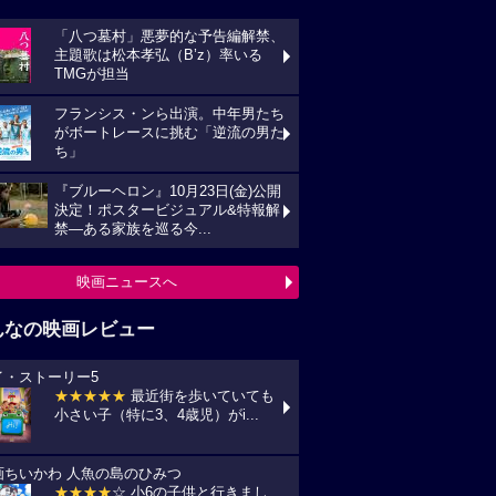
「八つ墓村」悪夢的な予告編解禁、
主題歌は松本孝弘（B’z）率いる
TMGが担当
フランシス・ンら出演。中年男たち
がボートレースに挑む「逆流の男た
ち」
『ブルーヘロン』10月23日(金)公開
決定！ポスタービジュアル&特報解
禁―ある家族を巡る今...
映画ニュースへ
んなの映画レビュー
イ・ストーリー5
★★★★★
最近街を歩いていても
小さい子（特に3、4歳児）がi...
画ちいかわ 人魚の島のひみつ
★★★★
☆ 小6の子供と行きまし