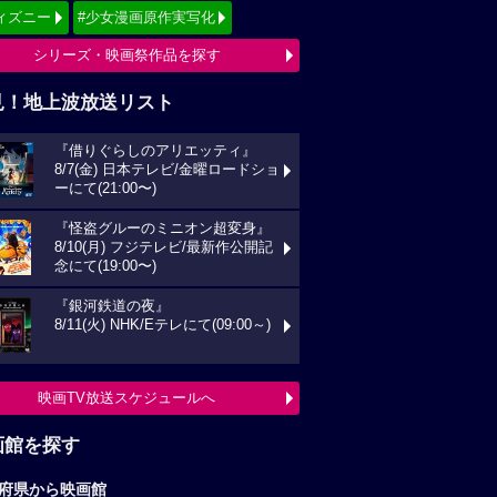
ィズニー
#少女漫画原作実写化
シリーズ・映画祭作品を探す
見！地上波放送リスト
『借りぐらしのアリエッティ』
8/7(金) 日本テレビ/金曜ロードショ
ーにて(21:00〜)
『怪盗グルーのミニオン超変身』
8/10(月) フジテレビ/最新作公開記
念にて(19:00〜)
『銀河鉄道の夜』
8/11(火) NHK/Eテレにて(09:00～)
映画TV放送スケジュールへ
画館を探す
府県から映画館