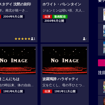
要
スタデイ 沈黙の刻印
ホワイト・バレンタイン
0年。南北が統一さ...
ジョンミンは幼い頃、大人...
2004年9月公開
出演
動画配信
2004年6月公開
★★★★★
1
-
注
まこんにちは
波羅羯諦 ハラギャティ
の時以来、体の自由...
父を亡くし、母の手ひとつ...
1991年6月公開
出演
1991年11月公開