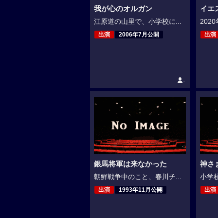
我が心のオルガン
イエ
江原道の山里で、小学校に...
202
出演
2006年7月公開
出演
-
銀馬将軍は来なかった
神さ
朝鮮戦争中のこと、春川チ...
小学校
出演
1993年11月公開
出演