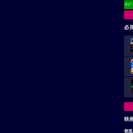
#デ
必
映
都道