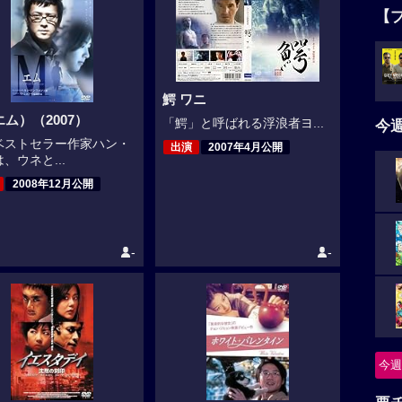
【
鰐 ワニ
ム）（2007）
「鰐」と呼ばれる浮浪者ヨ...
今
ベストセラー作家ハン・
出演
2007年4月公開
、ウネと...
2008年12月公開
-
-
今週