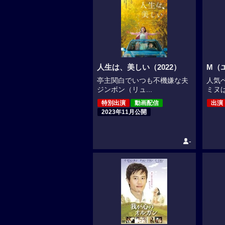
人生は、美しい（2022）
M（エ
亭主関白でいつも不機嫌な夫
人気
ジンボン（リュ...
ミヌは
特別出演
動画配信
出演
2023年11月公開
-