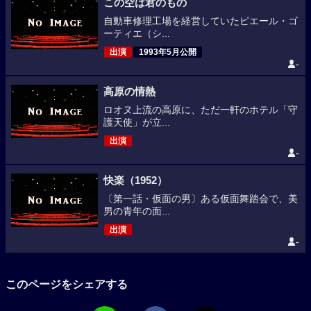
この空は君のもの
自動車修理工場を経営していたピエール・ゴ
ーティエ（シ...
出演
1993年5月公開
-
高原の情熱
ロオヌ上流の高原に、ただ一軒のホテル「守
護天使」が立...
出演
-
快楽（1952）
〔第一話・仮面の男〕ある仮面舞踏会で、美
男の青年の面...
出演
-
このページをシェアする