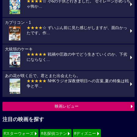
★★★★
☆ 小6の子供と行きました。 セイレーンがめっち
ゃ怖か...
カプリコン・1
★★★★
☆ ずいぶん前に見た感じがしますが、面白かっ
たです。作...
大統領のケーキ
★★★★★
戦禍や圧政の中でどう生きていくのか、下劣
にならなく...
あの花が咲く丘で、君とまた出会えたら。
★★★★★
NHKラジオ深夜便明日への言葉,夏の特集は戦
争と平...
映画レビュー
注目の映画を探す
#スターウォーズ
#名探偵コナン
#ディズニー