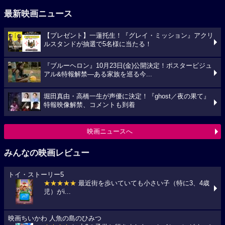
最新映画ニュース
【プレゼント】一蓮托生！『グレイ・ミッション』アクリ
ルスタンドが抽選で5名様に当たる！
『ブルーヘロン』10月23日(金)公開決定！ポスタービジュ
アル&特報解禁―ある家族を巡る今...
堀田真由・高橋一生が声優に決定！『ghost／夜の果て』
特報映像解禁、コメントも到着
映画ニュースへ
みんなの映画レビュー
トイ・ストーリー5
★★★★★
最近街を歩いていても小さい子（特に3、4歳
児）がi...
映画ちいかわ 人魚の島のひみつ