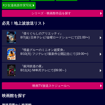
#少女漫画原作実写化
シリーズ・映画祭作品を探す
必見！地上波放送リスト
『借りぐらしのアリエッティ』
8/7(金) 日本テレビ/金曜ロードショーにて(21:00〜)
『怪盗グルーのミニオン超変身』
8/10(月) フジテレビ/最新作公開記念にて(19:00〜)
『銀河鉄道の夜』
8/11(火) NHK/Eテレにて(09:00～)
映画TV放送スケジュールへ
映画館を探す
都道府県から映画館