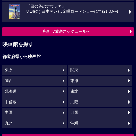
『風の谷のナウシカ』
8/14(金) 日本テレビ/金曜ロードショーにて(21:00〜)
映画TV放送スケジュールへ
映画館を探す
都道府県から映画館
東京
関東
関西
東海
北海道
東北
甲信越
北陸
中国
四国
九州
沖縄