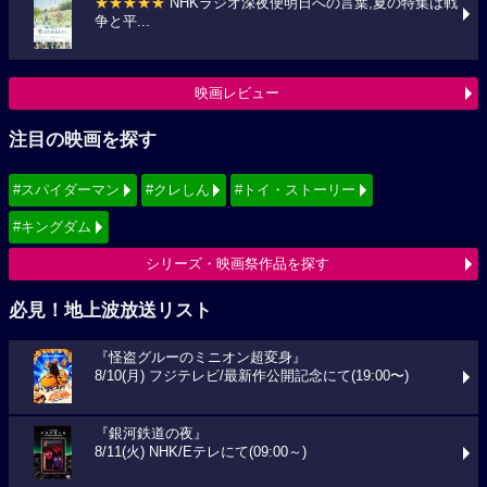
★★★★★
NHKラジオ深夜便明日への言葉,夏の特集は戦
争と平...
映画レビュー
注目の映画を探す
#スパイダーマン
#クレしん
#トイ・ストーリー
#キングダム
シリーズ・映画祭作品を探す
必見！地上波放送リスト
『怪盗グルーのミニオン超変身』
8/10(月) フジテレビ/最新作公開記念にて(19:00〜)
『銀河鉄道の夜』
8/11(火) NHK/Eテレにて(09:00～)