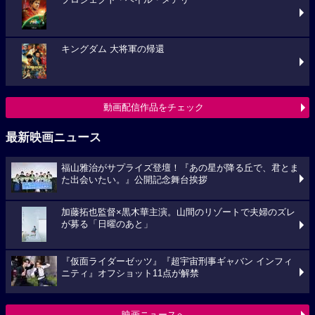
プロジェクト・ヘイル・メアリー
キングダム 大将軍の帰還
動画配信作品をチェック
最新映画ニュース
福山雅治がサプライズ登壇！『あの星が降る丘で、君とま
た出会いたい。』公開記念舞台挨拶
加藤拓也監督×黒木華主演。山間のリゾートで夫婦のズレ
が募る「日曜のあと」
『仮面ライダーゼッツ』『超宇宙刑事ギャバン インフィ
ニティ』オフショット11点が解禁
映画ニュースへ