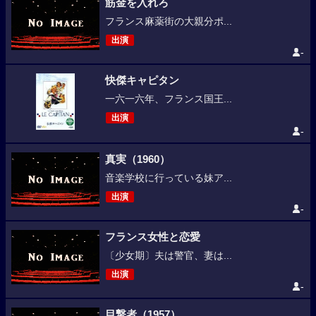
筋金を入れろ
フランス麻薬街の大親分ポ...
出演
-
快傑キャピタン
一六一六年、フランス国王...
出演
-
真実（1960）
音楽学校に行っている妹ア...
出演
-
フランス女性と恋愛
〔少女期〕夫は警官、妻は...
出演
-
目撃者（1957）