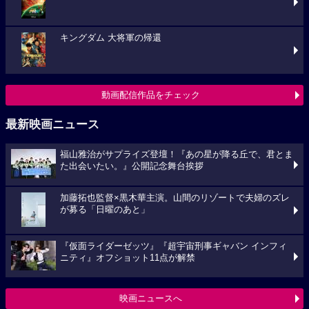
キングダム 大将軍の帰還
動画配信作品をチェック
最新映画ニュース
福山雅治がサプライズ登壇！『あの星が降る丘で、君とま
た出会いたい。』公開記念舞台挨拶
加藤拓也監督×黒木華主演。山間のリゾートで夫婦のズレ
が募る「日曜のあと」
『仮面ライダーゼッツ』『超宇宙刑事ギャバン インフィ
ニティ』オフショット11点が解禁
映画ニュースへ