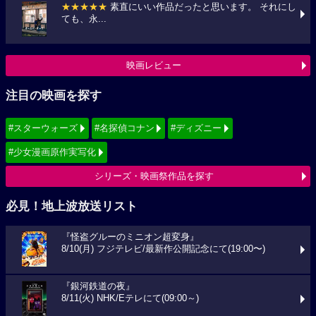
★★★★★
素直にいい作品だったと思います。 それにし
ても、永...
映画レビュー
注目の映画を探す
#スターウォーズ
#名探偵コナン
#ディズニー
#少女漫画原作実写化
シリーズ・映画祭作品を探す
必見！地上波放送リスト
『怪盗グルーのミニオン超変身』
8/10(月) フジテレビ/最新作公開記念にて(19:00〜)
『銀河鉄道の夜』
8/11(火) NHK/Eテレにて(09:00～)