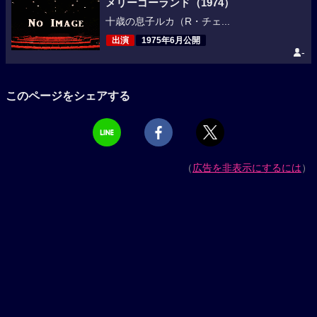
メリーゴーランド（1974）
十歳の息子ルカ（R・チェ...
出演
1975年6月公開
-
このページをシェアする
（
広告を非表示にするには
）