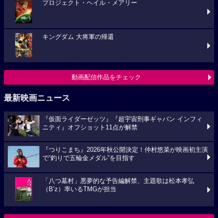
プロジェクト・ヘイル・メアリー
キングダム 大将軍の帰還
動画配信作品をチェック
最新映画ニュース
『仮面ライダーゼッツ』『超宇宙刑事ギャバン インフィ
ニティ』オフショット11点が解禁
『つりこまち』2026年秋公開決定！仲村悠菜が映画初主演
で“釣りで五輪金メダル”を目指す
「八つ墓村」悪夢的な予告編解禁、主題歌は松本孝弘
（B’z）率いるTMGが担当