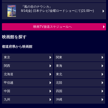
『風の谷のナウシカ』
8/14(金) 日本テレビ/金曜ロードショーにて(21:00〜)
映画TV放送スケジュールへ
映画館を探す
都道府県から映画館
東京
関東
関西
東海
北海道
東北
甲信越
北陸
中国
四国
九州
沖縄