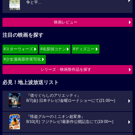
争と平...
映画レビュー
注目の映画を探す
#スターウォーズ
#名探偵コナン
#ディズニー
#少女漫画原作実写化
シリーズ・映画祭作品を探す
必見！地上波放送リスト
『借りぐらしのアリエッティ』
8/7(金) 日本テレビ/金曜ロードショーにて(21:00〜)
『怪盗グルーのミニオン超変身』
8/10(月) フジテレビ/最新作公開記念にて(19:00〜)