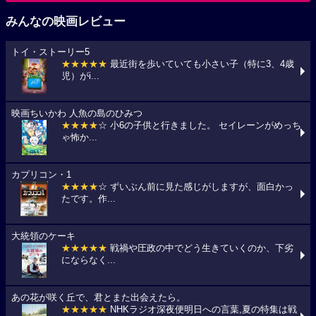
みんなの映画レビュー
トイ・ストーリー5
★★★★★
最近街を歩いていても小さい子（特に3、4歳
児）がi...
映画ちいかわ 人魚の島のひみつ
★★★★
☆ 小6の子供と行きました。 セイレーンがめっち
ゃ怖か...
カプリコン・1
★★★★
☆ ずいぶん前に見た感じがしますが、面白かっ
たです。作...
大統領のケーキ
★★★★★
戦禍や圧政の中でどう生きていくのか、下劣
にならなく...
あの花が咲く丘で、君とまた出会えたら。
★★★★★
NHKラジオ深夜便明日への言葉,夏の特集は戦