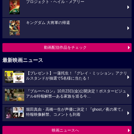
プロジェクト・ヘイル・メアリー
キングダム 大将軍の帰還
動画配信作品をチェック
最新映画ニュース
【プレゼント】一蓮托生！『グレイ・ミッション』アクリ
ルスタンドが抽選で5名様に当たる！
『ブルーヘロン』10月23日(金)公開決定！ポスタービジュ
アル&特報解禁―ある家族を巡る今...
堀田真由・高橋一生が声優に決定！『ghost／夜の果て』
特報映像解禁、コメントも到着
映画ニュースへ