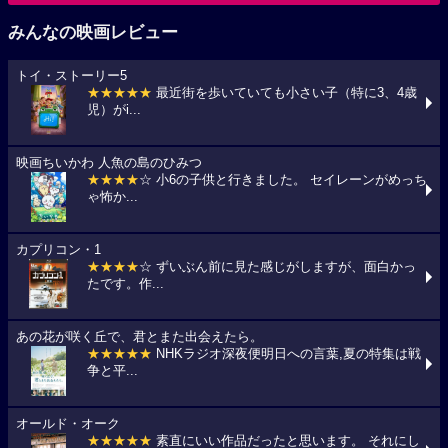
みんなの映画レビュー
トイ・ストーリー5
★★★★★
最近街を歩いていても小さい子（特に3、4歳
児）がi...
映画ちいかわ 人魚の島のひみつ
★★★★
☆ 小6の子供と行きました。 セイレーンがめっち
ゃ怖か...
カプリコン・1
★★★★
☆ ずいぶん前に見た感じがしますが、面白かっ
たです。作...
あの花が咲く丘で、君とまた出会えたら。
★★★★★
NHKラジオ深夜便明日への言葉,夏の特集は戦
争と平...
オールド・オーク
★★★★★
素直にいい作品だったと思います。 それにし