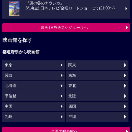
『風の谷のナウシカ』
8/14(金) 日本テレビ/金曜ロードショーにて(21:00〜)
映画TV放送スケジュールへ
映画館を探す
都道府県から映画館
東京
関東
関西
東海
北海道
東北
甲信越
北陸
中国
四国
九州
沖縄
全国の映画館へ