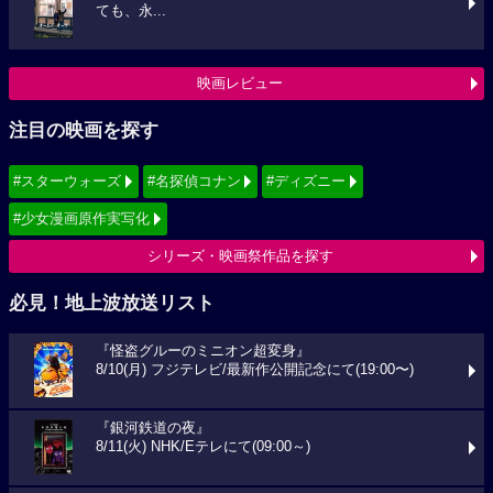
ても、永...
映画レビュー
注目の映画を探す
#スターウォーズ
#名探偵コナン
#ディズニー
#少女漫画原作実写化
シリーズ・映画祭作品を探す
必見！地上波放送リスト
『怪盗グルーのミニオン超変身』
8/10(月) フジテレビ/最新作公開記念にて(19:00〜)
『銀河鉄道の夜』
8/11(火) NHK/Eテレにて(09:00～)