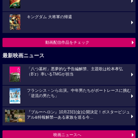
キングダム 大将軍の帰還
動画配信作品をチェック
最新映画ニュース
「八つ墓村」悪夢的な予告編解禁、主題歌は松本孝弘
（B’z）率いるTMGが担当
フランシス・ンら出演。中年男たちがボートレースに挑む
「逆流の男たち」
『ブルーヘロン』10月23日(金)公開決定！ポスタービジュ
アル&特報解禁―ある家族を巡る今...
映画ニュースへ