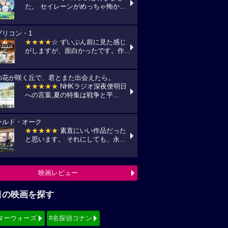
た。 セイレーンがめっちゃ怖か...
プリコン・1
★★★★
☆ ずいぶん前に見た感じ
がしますが、面白かったです。作...
の花が咲く丘で、君とまた出会えたら。
★★★★★
NHKラジオ深夜便明日
への言葉,夏の特集は戦争と平...
ールド・オーク
★★★★★
素直にいい作品だった
と思います。 それにしても、永...
映画レビュー
目の映画を探す
ターウォーズ
#名探偵コナン