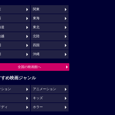
京
関東
西
東海
海道
東北
信越
北陸
国
四国
州
沖縄
全国の映画館へ
すすめ映画ジャンル
クション
アニメーション
キッズ
メディ
ホラー