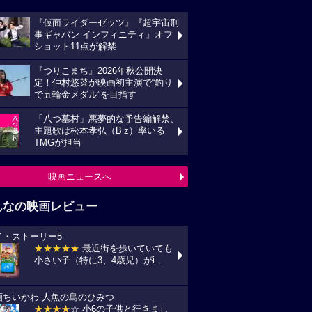
『仮面ライダーゼッツ』『超宇宙刑
事ギャバン インフィニティ』オフ
ショット11点が解禁
『つりこまち』2026年秋公開決
定！仲村悠菜が映画初主演で“釣り
で五輪金メダル”を目指す
「八つ墓村」悪夢的な予告編解禁、
主題歌は松本孝弘（B’z）率いる
TMGが担当
映画ニュースへ
んなの映画レビュー
イ・ストーリー5
★★★★★
最近街を歩いていても
小さい子（特に3、4歳児）がi...
画ちいかわ 人魚の島のひみつ
★★★★
☆ 小6の子供と行きまし