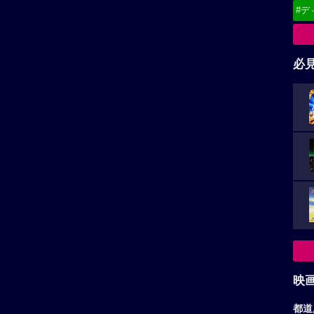
#デ
必
映
都道