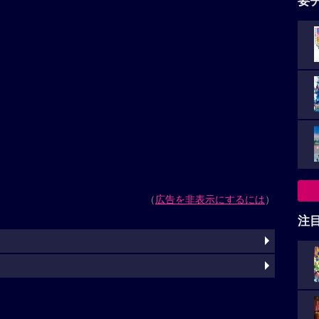
要
（
広告を非表示にするには
）
注