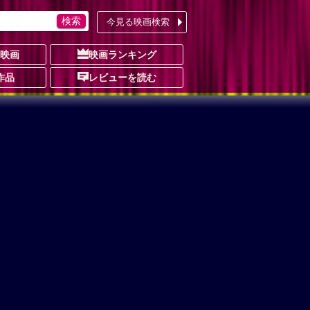
今見る映画検索
の映画
映画ランキング
作品
レビューを読む