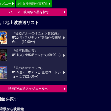
ィズニー
#少女漫画原作実写化
シリーズ・映画祭作品を探す
見！地上波放送リスト
『怪盗グルーのミニオン超変身』
8/10(月) フジテレビ/最新作公開記
念にて(19:00〜)
『銀河鉄道の夜』
8/11(火) NHK/Eテレにて(09:00～)
『風の谷のナウシカ』
8/14(金) 日本テレビ/金曜ロードシ
ョーにて(21:00〜)
映画TV放送スケジュールへ
画館を探す
府県から映画館