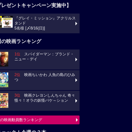
プレゼントキャンペーン実施中】
『グレイ・ミッション』アクリルス
タンド
5名様 [〆8/16(日)]
週の映画ランキング
1位
スパイダーマン：ブランド・
ニュー・デイ
2位
映画ちいかわ 人魚の島のひみ
つ
3位
映画クレヨンしんちゃん 奇々
怪々！オラの妖怪バケ～ション
の映画動員数ランキング