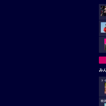
み
ト
映