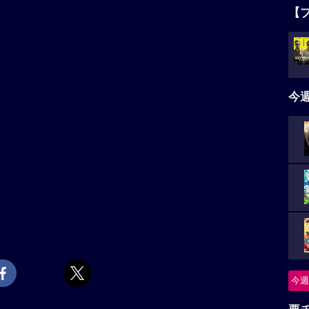
【
今
今週