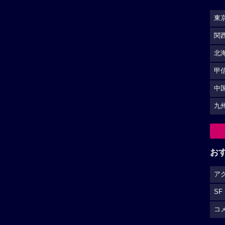
東
関
北
甲
中
九
お
ア
SF
コ