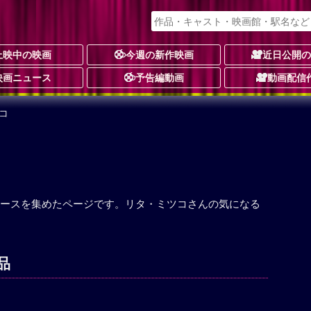
上映中の映画
今週の新作映画
近日公開
映画ニュース
予告編動画
動画配信
コ
ースを集めたページです。リタ・ミツコさんの気になる
品