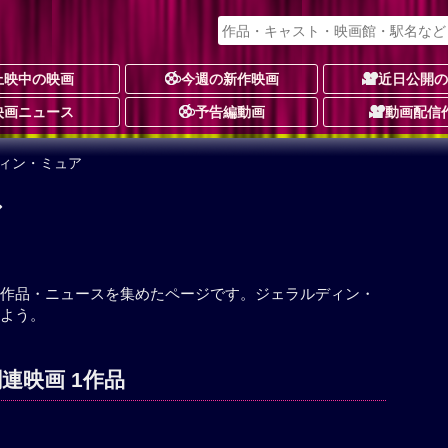
上映中の映画
今週の新作映画
近日公開
映画ニュース
予告編動画
動画配信
ディン・ミュア
ア
作品・ニュースを集めたページです。ジェラルディン・
よう。
連映画 1作品