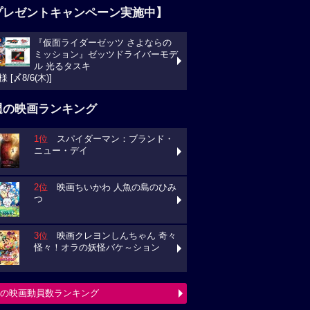
プレゼントキャンペーン実施中】
『仮面ライダーゼッツ さよならの
ミッション』ゼッツドライバーモデ
ル 光るタスキ
様 [〆8/6(木)]
週の映画ランキング
1位
スパイダーマン：ブランド・
ニュー・デイ
2位
映画ちいかわ 人魚の島のひみ
つ
3位
映画クレヨンしんちゃん 奇々
怪々！オラの妖怪バケ～ション
の映画動員数ランキング