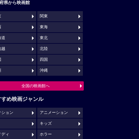
府県から映画館
京
関東
西
東海
海道
東北
信越
北陸
国
四国
州
沖縄
全国の映画館へ
すすめ映画ジャンル
クション
アニメーション
キッズ
メディ
ホラー