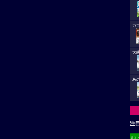
カ
大
あ
注
#ス