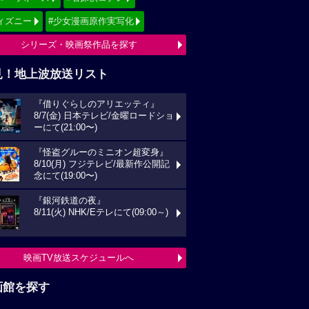
ィズニー
#少女漫画原作実写化
シリーズ・映画祭作品を探す
見！地上波放送リスト
『借りぐらしのアリエッティ』
8/7(金) 日本テレビ/金曜ロードショ
ーにて(21:00〜)
『怪盗グルーのミニオン超変身』
8/10(月) フジテレビ/最新作公開記
念にて(19:00〜)
『銀河鉄道の夜』
8/11(火) NHK/Eテレにて(09:00～)
映画TV放送スケジュールへ
画館を探す