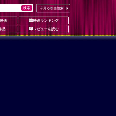
今見る映画検索
の映画
映画ランキング
作品
レビューを読む