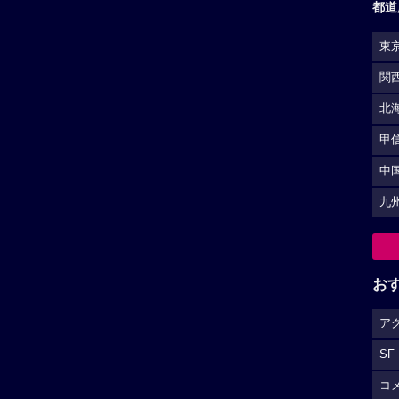
都道
東
関
北
甲
中
九
お
ア
SF
コ