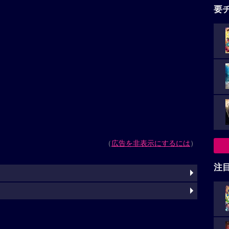
要
（
広告を非表示にするには
）
注