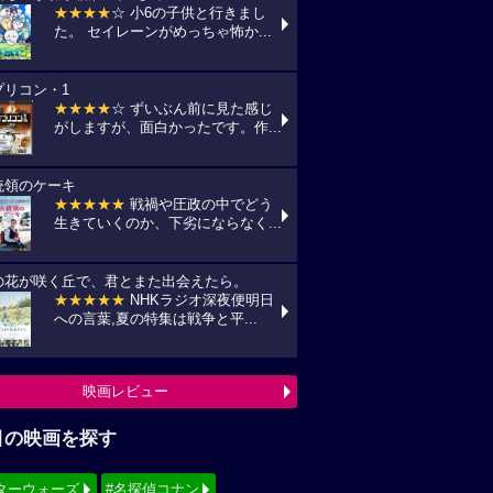
★★★★
☆ 小6の子供と行きまし
た。 セイレーンがめっちゃ怖か...
プリコン・1
★★★★
☆ ずいぶん前に見た感じ
がしますが、面白かったです。作...
統領のケーキ
★★★★★
戦禍や圧政の中でどう
生きていくのか、下劣にならなく...
の花が咲く丘で、君とまた出会えたら。
★★★★★
NHKラジオ深夜便明日
への言葉,夏の特集は戦争と平...
映画レビュー
目の映画を探す
ターウォーズ
#名探偵コナン