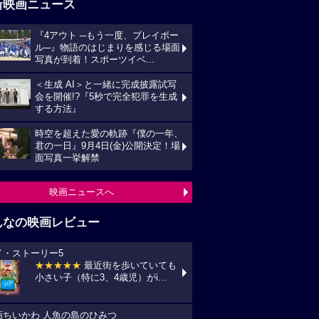
新映画ニュース
『4アウト ─もう一度、プレイボー
ル─』物語のはじまりを感じる場面
写真が到着！スポーツイベ...
＜生成 AI＞と一緒に完成披露試写
会を開催!?『5秒で完全犯罪を生成
する方法』
時空を超えた愛の軌跡『僕の一年、
君の一日』9月4日(金)公開決定！場
面写真一挙解禁
映画ニュースへ
んなの映画レビュー
イ・ストーリー5
★★★★★
最近街を歩いていても
小さい子（特に3、4歳児）がi...
画ちいかわ 人魚の島のひみつ