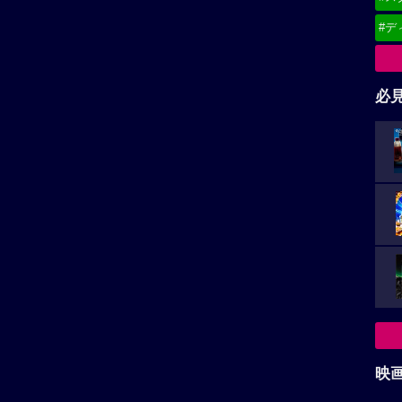
#デ
必
映