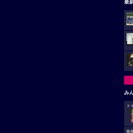
最
み
ト
映