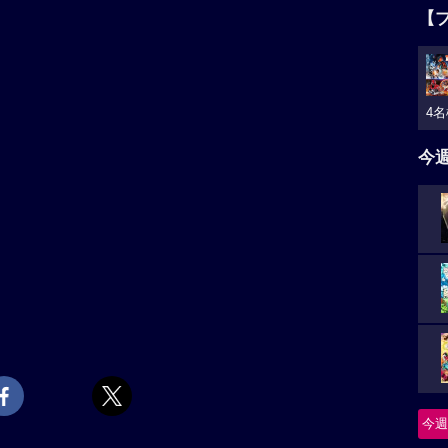
【
4名
今
今週