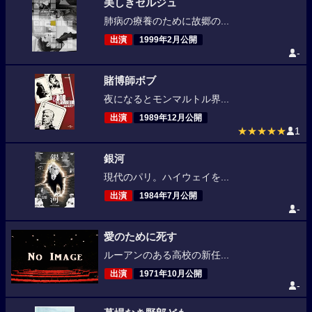
美しきセルジュ
肺病の療養のために故郷の...
出演
1999年2月公開
-
賭博師ボブ
夜になるとモンマルトル界...
出演
1989年12月公開
★★★★★
1
銀河
現代のパリ。ハイウェイを...
出演
1984年7月公開
-
愛のために死す
ルーアンのある高校の新任...
出演
1971年10月公開
-