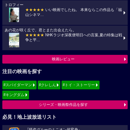
トロフィー
★★★★★
いい映画でしたね。 本来ならこの作品も「福
山シネマ...
あの花が咲く丘で、君とまた出会えたら。
★★★★★
NHKラジオ深夜便明日への言葉,夏の特集は戦
争と平...
映画レビュー
注目の映画を探す
#スパイダーマン
#クレしん
#トイ・ストーリー
#キングダム
シリーズ・映画祭作品を探す
必見！地上波放送リスト
『怪盗グルーのミニオン超変身』