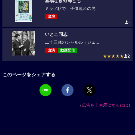
墓場なき野郎ども
ミラノ駅で、子供連れの男...
出演
-
いとこ同志
二十三歳のシャルル（ジェ...
出演
動画配信
★★★★★
2
このページをシェアする
（
広告を非表示にするには
）