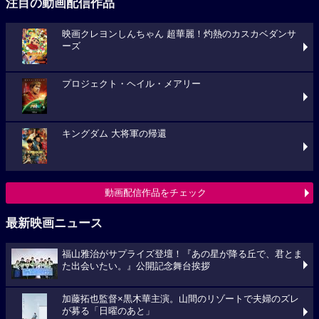
注目の動画配信作品
映画クレヨンしんちゃん 超華麗！灼熱のカスカベダンサ
ーズ
プロジェクト・ヘイル・メアリー
キングダム 大将軍の帰還
動画配信作品をチェック
最新映画ニュース
福山雅治がサプライズ登壇！『あの星が降る丘で、君とま
た出会いたい。』公開記念舞台挨拶
加藤拓也監督×黒木華主演。山間のリゾートで夫婦のズレ
が募る「日曜のあと」