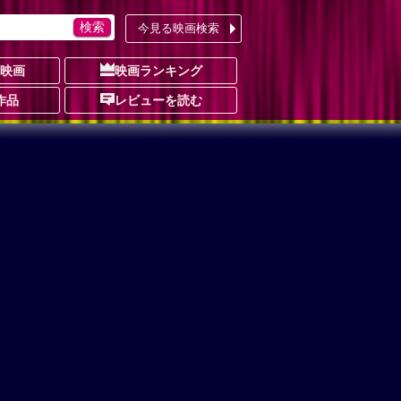
今見る映画検索
の映画
映画ランキング
作品
レビューを読む