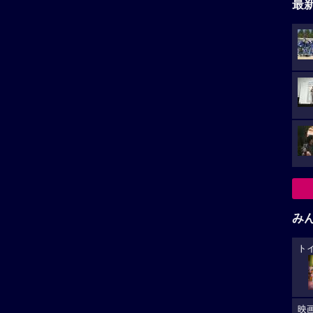
最
み
ト
映