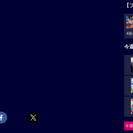
【
4名
今
今週