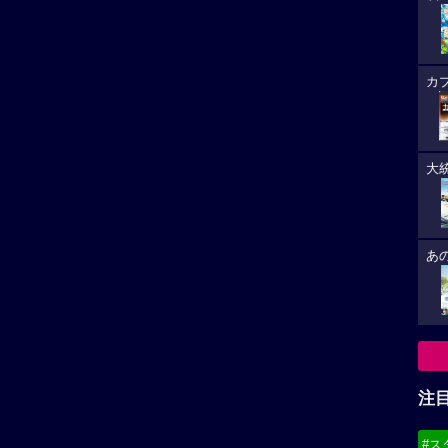
カ
大
あ
注
#ス