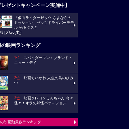
プレゼントキャンペーン実施中】
『仮面ライダーゼッツ さよならの
ミッション』ゼッツドライバーモデ
ル 光るタスキ
様 [〆8/6(木)]
週の映画ランキング
1位
スパイダーマン：ブランド・
ニュー・デイ
2位
映画ちいかわ 人魚の島のひみ
つ
3位
映画クレヨンしんちゃん 奇々
怪々！オラの妖怪バケ～ション
の映画動員数ランキング