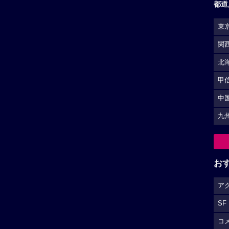
都道
東
関
北
甲
中
九
お
ア
SF
コ