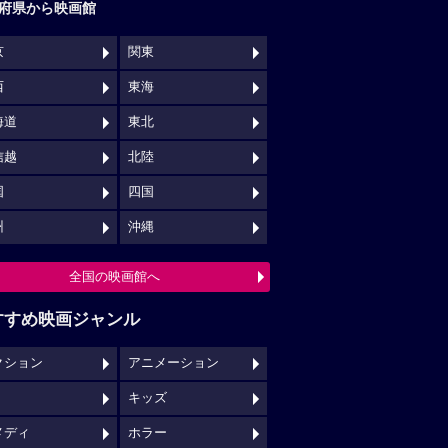
府県から映画館
京
関東
西
東海
海道
東北
信越
北陸
国
四国
州
沖縄
全国の映画館へ
すすめ映画ジャンル
クション
アニメーション
キッズ
メディ
ホラー