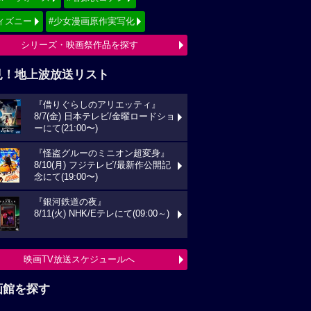
ィズニー
#少女漫画原作実写化
シリーズ・映画祭作品を探す
見！地上波放送リスト
『借りぐらしのアリエッティ』
8/7(金) 日本テレビ/金曜ロードショ
ーにて(21:00〜)
『怪盗グルーのミニオン超変身』
8/10(月) フジテレビ/最新作公開記
念にて(19:00〜)
『銀河鉄道の夜』
8/11(火) NHK/Eテレにて(09:00～)
映画TV放送スケジュールへ
画館を探す