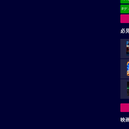
#デ
必
映