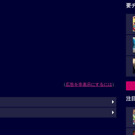
要
（
広告を非表示にするには
）
注