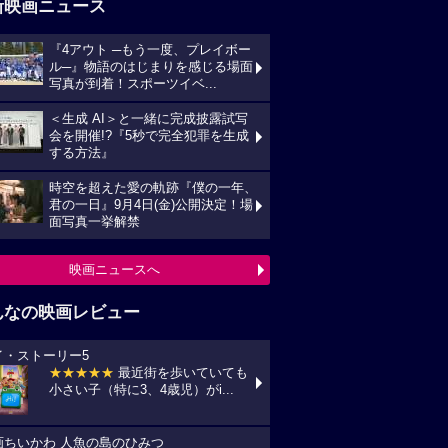
新映画ニュース
『4アウト ─もう一度、プレイボー
ル─』物語のはじまりを感じる場面
写真が到着！スポーツイベ...
＜生成 AI＞と一緒に完成披露試写
会を開催!?『5秒で完全犯罪を生成
する方法』
時空を超えた愛の軌跡『僕の一年、
君の一日』9月4日(金)公開決定！場
面写真一挙解禁
映画ニュースへ
んなの映画レビュー
イ・ストーリー5
★★★★★
最近街を歩いていても
小さい子（特に3、4歳児）がi...
画ちいかわ 人魚の島のひみつ