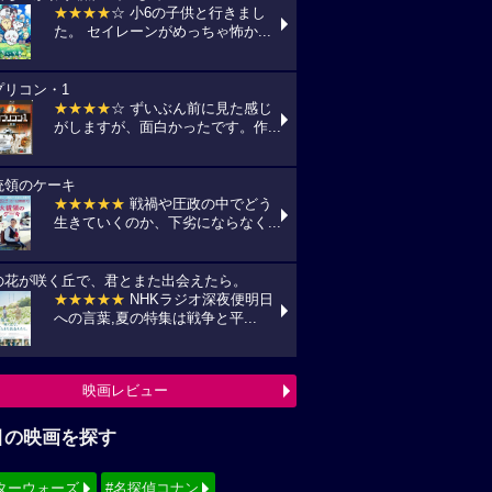
★★★★
☆ 小6の子供と行きまし
た。 セイレーンがめっちゃ怖か...
プリコン・1
★★★★
☆ ずいぶん前に見た感じ
がしますが、面白かったです。作...
統領のケーキ
★★★★★
戦禍や圧政の中でどう
生きていくのか、下劣にならなく...
の花が咲く丘で、君とまた出会えたら。
★★★★★
NHKラジオ深夜便明日
への言葉,夏の特集は戦争と平...
映画レビュー
目の映画を探す
ターウォーズ
#名探偵コナン