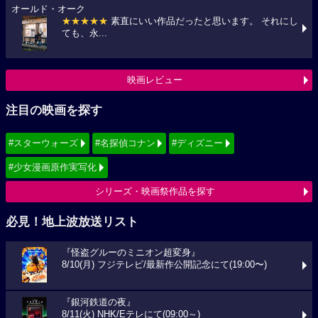
オールド・オーク
★★★★★
素直にいい作品だったと思います。 それにし
ても、永...
映画レビュー
注目の映画を探す
#スターウォーズ
#名探偵コナン
#ディズニー
#少女漫画原作実写化
シリーズ・映画祭作品を探す
必見！地上波放送リスト
『怪盗グルーのミニオン超変身』
8/10(月) フジテレビ/最新作公開記念にて(19:00〜)
『銀河鉄道の夜』
8/11(火) NHK/Eテレにて(09:00～)