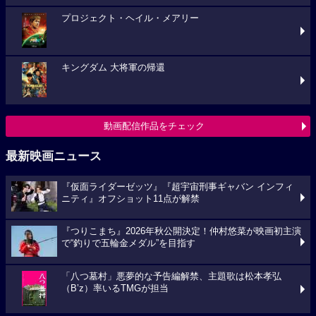
プロジェクト・ヘイル・メアリー
キングダム 大将軍の帰還
動画配信作品をチェック
最新映画ニュース
『仮面ライダーゼッツ』『超宇宙刑事ギャバン インフィ
ニティ』オフショット11点が解禁
『つりこまち』2026年秋公開決定！仲村悠菜が映画初主演
で“釣りで五輪金メダル”を目指す
「八つ墓村」悪夢的な予告編解禁、主題歌は松本孝弘
（B’z）率いるTMGが担当