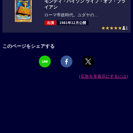
モンティ・パイソン ライフ・オブ・ブラ
イアン
ローマ帝政時代。ユダヤの...
出演
1981年12月公開
★★★★★
1
このページをシェアする
（
広告を非表示にするには
）