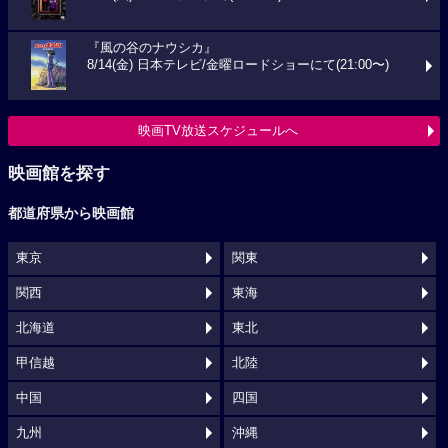
『風の谷のナウシカ』
8/14(金) 日本テレビ/金曜ロードショーにて(21:00〜)
映画TV放送スケジュールへ
映画館を探す
都道府県から映画館
東京
関東
関西
東海
北海道
東北
甲信越
北陸
中国
四国
九州
沖縄