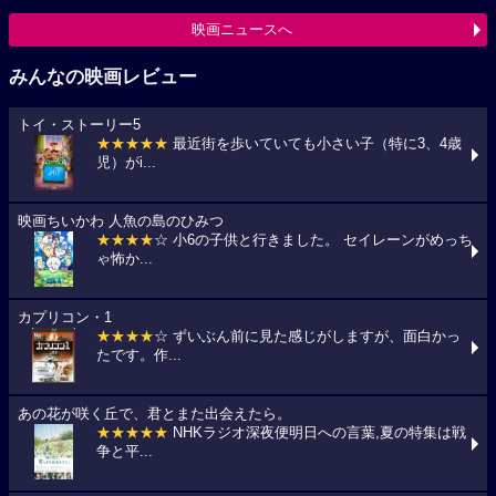
映画ニュースへ
みんなの映画レビュー
トイ・ストーリー5
★★★★★
最近街を歩いていても小さい子（特に3、4歳
児）がi...
映画ちいかわ 人魚の島のひみつ
★★★★
☆ 小6の子供と行きました。 セイレーンがめっち
ゃ怖か...
カプリコン・1
★★★★
☆ ずいぶん前に見た感じがしますが、面白かっ
たです。作...
あの花が咲く丘で、君とまた出会えたら。
★★★★★
NHKラジオ深夜便明日への言葉,夏の特集は戦
争と平...