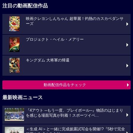
注目の動画配信作品
映画クレヨンしんちゃん 超華麗！灼熱のカスカベダンサ
ーズ
プロジェクト・ヘイル・メアリー
キングダム 大将軍の帰還
動画配信作品をチェック
最新映画ニュース
『4アウト ─もう一度、プレイボール─』物語のはじまり
を感じる場面写真が到着！スポーツイベ...
＜生成 AI＞と一緒に完成披露試写会を開催!?『5秒で完全