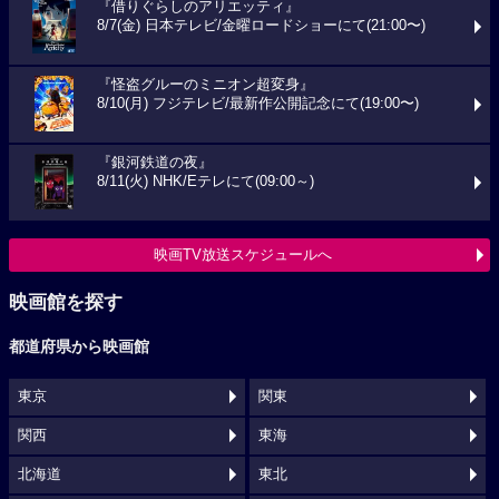
『借りぐらしのアリエッティ』
8/7(金) 日本テレビ/金曜ロードショーにて(21:00〜)
『怪盗グルーのミニオン超変身』
8/10(月) フジテレビ/最新作公開記念にて(19:00〜)
『銀河鉄道の夜』
8/11(火) NHK/Eテレにて(09:00～)
映画TV放送スケジュールへ
映画館を探す
都道府県から映画館
東京
関東
関西
東海
北海道
東北