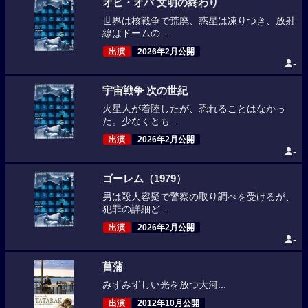
オビ・オバ 文明の終わり
世界は核戦争で荒廃、惑星は凍りつき、放射
線はドームの...
出演
2026年2月公開
-
宇宙戦争 次の世紀
火星人が着陸したが、恐れることはなかっ
た。少なくとも...
出演
2026年2月公開
-
ゴーレム（1979）
男は殺人容疑で警察の取り調べを受けるが、
犯罪の詳細ど...
出演
2026年2月公開
-
菖蒲
みずみずしい光を放つ大河...
出演
2012年10月公開