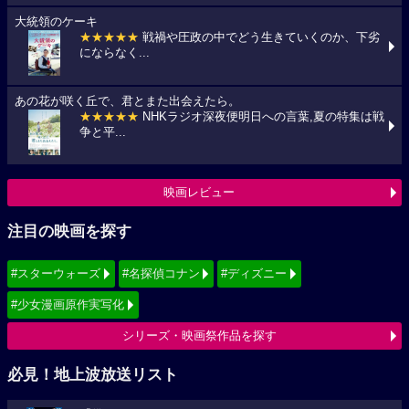
大統領のケーキ
★★★★★
戦禍や圧政の中でどう生きていくのか、下劣
にならなく...
あの花が咲く丘で、君とまた出会えたら。
★★★★★
NHKラジオ深夜便明日への言葉,夏の特集は戦
争と平...
映画レビュー
注目の映画を探す
#スターウォーズ
#名探偵コナン
#ディズニー
#少女漫画原作実写化
シリーズ・映画祭作品を探す
必見！地上波放送リスト