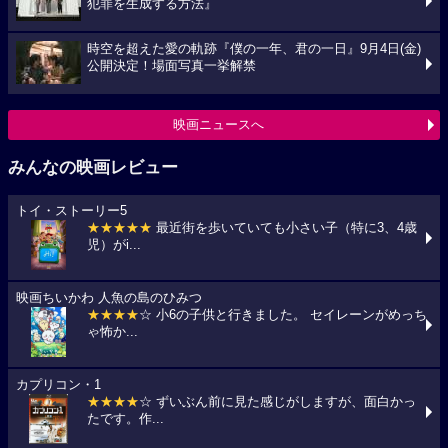
犯罪を生成する方法』
時空を超えた愛の軌跡『僕の一年、君の一日』9月4日(金)
公開決定！場面写真一挙解禁
映画ニュースへ
みんなの映画レビュー
トイ・ストーリー5
★★★★★
最近街を歩いていても小さい子（特に3、4歳
児）がi...
映画ちいかわ 人魚の島のひみつ
★★★★
☆ 小6の子供と行きました。 セイレーンがめっち
ゃ怖か...
カプリコン・1
★★★★
☆ ずいぶん前に見た感じがしますが、面白かっ
たです。作...