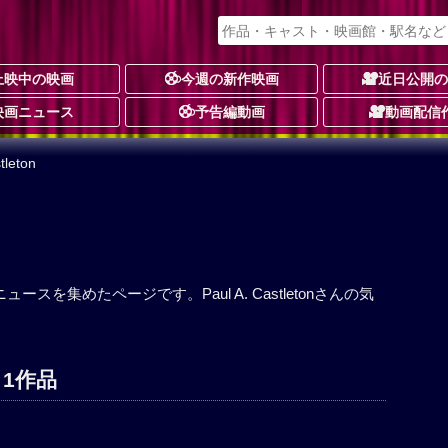
上映中の映画
今週の新作映画
近日公開
映画ニュース
予告編動画
動画配信
tleton
品・ニュースを集めたページです。Paul A. Castletonさんの気
画 1作品