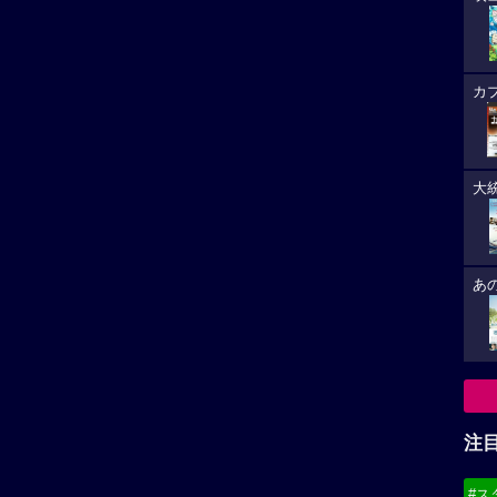
カ
大
あ
注
#ス