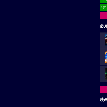
#デ
必
映