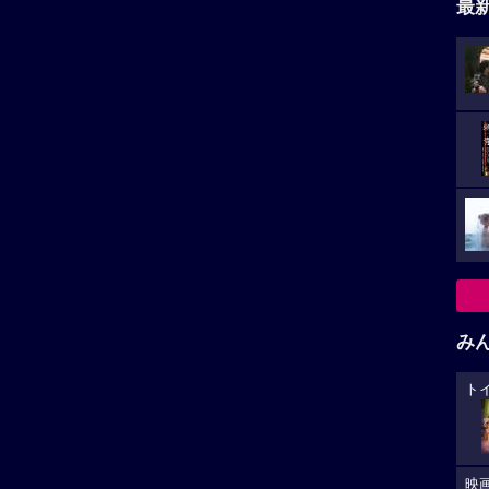
最
み
ト
映