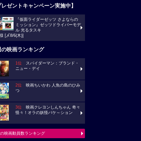
プレゼントキャンペーン実施中】
『仮面ライダーゼッツ さよならの
ミッション』ゼッツドライバーモデ
ル 光るタスキ
様 [〆8/6(木)]
週の映画ランキング
1位
スパイダーマン：ブランド・
ニュー・デイ
2位
映画ちいかわ 人魚の島のひみ
つ
3位
映画クレヨンしんちゃん 奇々
怪々！オラの妖怪バケ～ション
の映画動員数ランキング