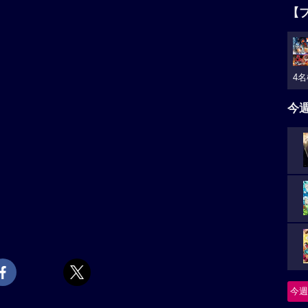
【
4名
今
今週