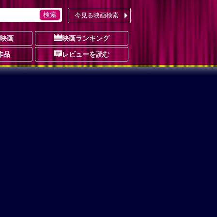
今見る映画検索
の映画
映画ランキング
作品
レビューを読む