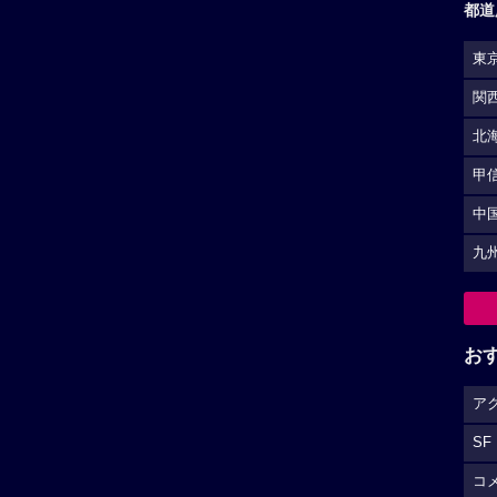
都道
東
関
北
甲
中
九
お
ア
SF
コ