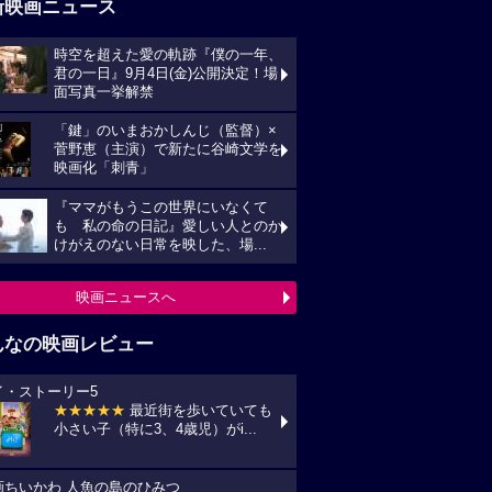
新映画ニュース
時空を超えた愛の軌跡『僕の一年、
君の一日』9月4日(金)公開決定！場
面写真一挙解禁
「鍵」のいまおかしんじ（監督）×
菅野恵（主演）で新たに谷崎文学を
映画化「刺青」
『ママがもうこの世界にいなくて
も 私の命の日記』愛しい人とのか
けがえのない日常を映した、場...
映画ニュースへ
んなの映画レビュー
イ・ストーリー5
★★★★★
最近街を歩いていても
小さい子（特に3、4歳児）がi...
画ちいかわ 人魚の島のひみつ