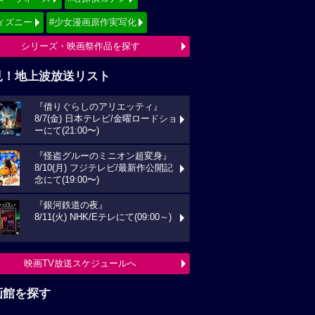
ィズニー
#少女漫画原作実写化
シリーズ・映画祭作品を探す
見！地上波放送リスト
『借りぐらしのアリエッティ』
8/7(金) 日本テレビ/金曜ロードショ
ーにて(21:00〜)
『怪盗グルーのミニオン超変身』
8/10(月) フジテレビ/最新作公開記
念にて(19:00〜)
『銀河鉄道の夜』
8/11(火) NHK/Eテレにて(09:00～)
映画TV放送スケジュールへ
画館を探す