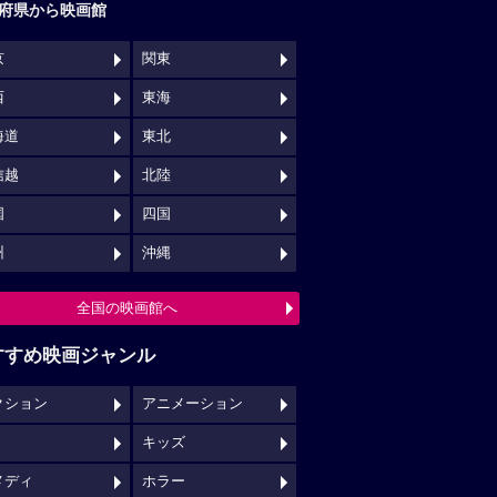
府県から映画館
京
関東
西
東海
海道
東北
信越
北陸
国
四国
州
沖縄
全国の映画館へ
すすめ映画ジャンル
クション
アニメーション
キッズ
メディ
ホラー