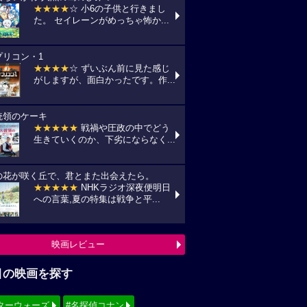
★★★★
☆ 小6の子供と行きまし
た。 セイレーンがめっちゃ怖か...
プリコン・1
★★★★
☆ ずいぶん前に見た感じ
がしますが、面白かったです。作...
統領のケーキ
★★★★★
戦禍や圧政の中でどう
生きていくのか、下劣にならなく...
の花が咲く丘で、君とまた出会えたら。
★★★★★
NHKラジオ深夜便明日
への言葉,夏の特集は戦争と平...
映画レビュー
目の映画を探す
ターウォーズ
#名探偵コナン