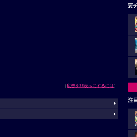
要
（
広告を非表示にするには
）
注