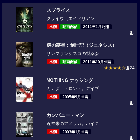
スプライス
クライヴ（エイドリアン・...
出演
動画配信
2011年1月公開
-
猿の惑星：創世記（ジェネシス）
サンフランシスコの製薬会...
出演
動画配信
2011年10月公開
★★★★☆
24
NOTHING ナッシング
カナダ、トロント。デイブ...
出演
2005年9月公開
-
カンパニー・マン
近未来のアメリカ。ハイテ...
出演
2003年1月公開
-