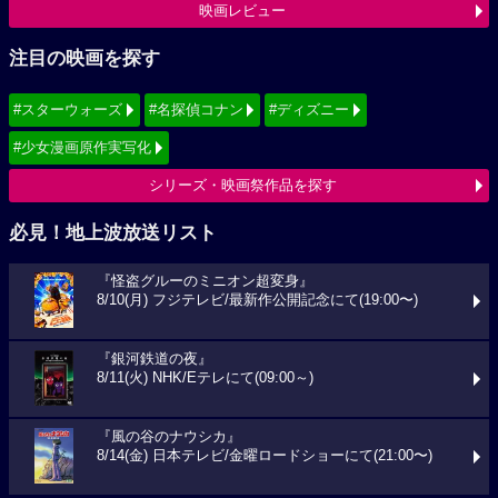
映画レビュー
注目の映画を探す
#スターウォーズ
#名探偵コナン
#ディズニー
#少女漫画原作実写化
シリーズ・映画祭作品を探す
必見！地上波放送リスト
『怪盗グルーのミニオン超変身』
8/10(月) フジテレビ/最新作公開記念にて(19:00〜)
『銀河鉄道の夜』
8/11(火) NHK/Eテレにて(09:00～)
『風の谷のナウシカ』
8/14(金) 日本テレビ/金曜ロードショーにて(21:00〜)