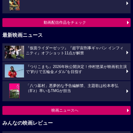
動画配信作品をチェック
最新映画ニュース
『仮面ライダーゼッツ』『超宇宙刑事ギャバン インフィ
ニティ』オフショット11点が解禁
『つりこまち』2026年秋公開決定！仲村悠菜が映画初主演
で“釣りで五輪金メダル”を目指す
「八つ墓村」悪夢的な予告編解禁、主題歌は松本孝弘
（B’z）率いるTMGが担当
映画ニュースへ
みんなの映画レビュー