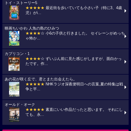
トイ・ストーリー5
★★★★★
最近街を歩いていても小さい子（特に3、4歳
児）がi...
映画ちいかわ 人魚の島のひみつ
★★★★
☆ 小6の子供と行きました。 セイレーンがめっち
ゃ怖か...
カプリコン・1
★★★★
☆ ずいぶん前に見た感じがしますが、面白かっ
たです。作...
あの花が咲く丘で、君とまた出会えたら。
★★★★★
NHKラジオ深夜便明日への言葉,夏の特集は戦
争と平...
オールド・オーク
★★★★★
素直にいい作品だったと思います。 それにし
ても、永...