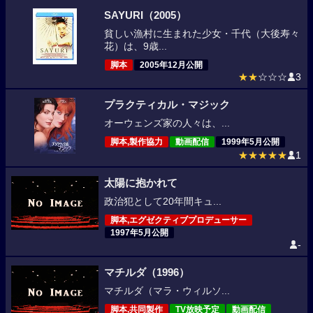
SAYURI（2005）
貧しい漁村に生まれた少女・千代（大後寿々
花）は、9歳...
脚本
2005年12月公開
★★
☆☆☆
3
プラクティカル・マジック
オーウェンズ家の人々は、...
脚本,製作協力
動画配信
1999年5月公開
★★★★★
1
太陽に抱かれて
政治犯として20年間キュ...
脚本,エグゼクティブプロデューサー
1997年5月公開
-
マチルダ（1996）
マチルダ（マラ・ウィルソ...
脚本,共同製作
TV放映予定
動画配信