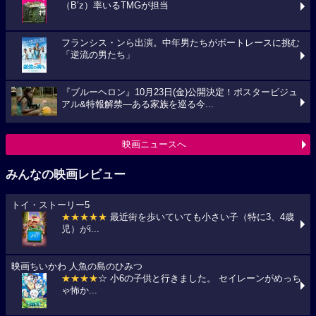
（B’z）率いるTMGが担当
フランシス・ンら出演。中年男たちがボートレースに挑む
「逆流の男たち」
『ブルーヘロン』10月23日(金)公開決定！ポスタービジュ
アル&特報解禁―ある家族を巡る今...
映画ニュースへ
みんなの映画レビュー
トイ・ストーリー5
★★★★★
最近街を歩いていても小さい子（特に3、4歳
児）がi...
映画ちいかわ 人魚の島のひみつ
★★★★
☆ 小6の子供と行きました。 セイレーンがめっち
ゃ怖か...