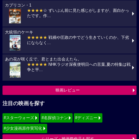
カプリコン・1
★★★★
☆ ずいぶん前に見た感じがしますが、面白かっ
たです。作...
大統領のケーキ
★★★★★
戦禍や圧政の中でどう生きていくのか、下劣
にならなく...
あの花が咲く丘で、君とまた出会えたら。
★★★★★
NHKラジオ深夜便明日への言葉,夏の特集は戦
争と平...
映画レビュー
注目の映画を探す
#スターウォーズ
#名探偵コナン
#ディズニー
#少女漫画原作実写化
シリーズ・映画祭作品を探す