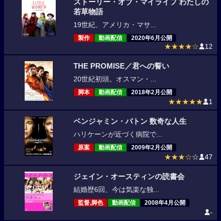
ストーリー・オブ・マイライフ わたしの
若草物語
19世紀、アメリカ・マサ...
製作
動画配信
2020年6月公開
★★★★☆
12
THE PROMISE／君への誓い
20世紀初頭。オスマン・...
脚本
動画配信
2018年2月公開
★★★★★
1
ベンジャミン・バトン 数奇な人生
ハリケーンが近づく病院で...
原案
動画配信
2009年2月公開
★★★☆
☆
47
ジェイン・オースティンの読書会
結婚歴6回、今は気楽な独...
監督,脚色
動画配信
2008年4月公開
-