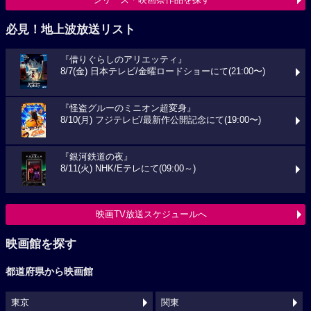
必見！地上波放送リスト
『借りぐらしのアリエッティ』
8/7(金) 日本テレビ/金曜ロードショーにて(21:00〜)
『怪盗グルーのミニオン超変身』
8/10(月) フジテレビ/最新作公開記念にて(19:00〜)
『銀河鉄道の夜』
8/11(火) NHK/Eテレにて(09:00～)
映画TV放送スケジュールへ
映画館を探す
都道府県から映画館
東京
関東