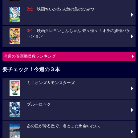
2位
映画ちいかわ 人魚の島のひみつ
3位
映画クレヨンしんちゃん 奇々怪々！オラの妖怪バケ
～ション
今週の映画動員数ランキング
要チェック！今週の３本
ミニオンズ＆モンスターズ
ブルーロック
あの星が降る丘で、君とまた出会いたい。