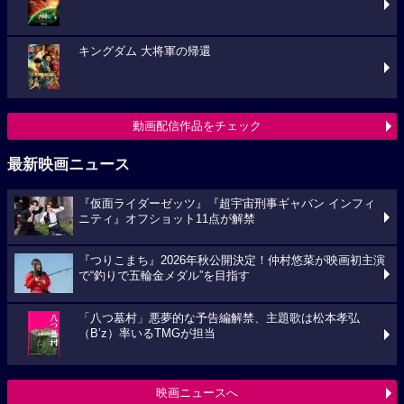
キングダム 大将軍の帰還
動画配信作品をチェック
最新映画ニュース
『仮面ライダーゼッツ』『超宇宙刑事ギャバン インフィ
ニティ』オフショット11点が解禁
『つりこまち』2026年秋公開決定！仲村悠菜が映画初主演
で“釣りで五輪金メダル”を目指す
「八つ墓村」悪夢的な予告編解禁、主題歌は松本孝弘
（B’z）率いるTMGが担当
映画ニュースへ