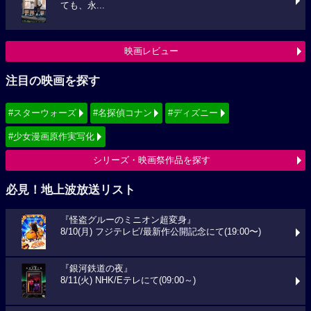
ても、永...
映画レビュー
注目の映画を探す
#スターウォーズ
#名探偵コナン
#ディズニー
#少女漫画原作実写化
シリーズ・映画祭作品を探す
必見！地上波放送リスト
『怪盗グルーのミニオン超変身』
8/10(月) フジテレビ/最新作公開記念にて(19:00〜)
『銀河鉄道の夜』
8/11(火) NHK/Eテレにて(09:00～)