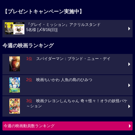
【プレゼントキャンペーン実施中】
『グレイ・ミッション』アクリルスタンド
5名様 [〆8/16(日)]
今週の映画ランキング
1位
スパイダーマン：ブランド・ニュー・デイ
2位
映画ちいかわ 人魚の島のひみつ
3位
映画クレヨンしんちゃん 奇々怪々！オラの妖怪バケ
～ション
今週の映画動員数ランキング