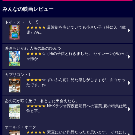
みんなの映画レビュー
トイ・ストーリー5
★★★★★
最近街を歩いていても小さい子（特に3、4歳
児）がi...
映画ちいかわ 人魚の島のひみつ
★★★★
☆ 小6の子供と行きました。 セイレーンがめっち
ゃ怖か...
カプリコン・1
★★★★
☆ ずいぶん前に見た感じがしますが、面白かっ
たです。作...
あの花が咲く丘で、君とまた出会えたら。
★★★★★
NHKラジオ深夜便明日への言葉,夏の特集は戦
争と平...
オールド・オーク
★★★★★
素直にいい作品だったと思います。 それにし