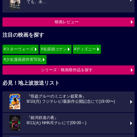
ても、永...
映画レビュー
注目の映画を探す
#スターウォーズ
#名探偵コナン
#ディズニー
#少女漫画原作実写化
シリーズ・映画祭作品を探す
必見！地上波放送リスト
『怪盗グルーのミニオン超変身』
8/10(月) フジテレビ/最新作公開記念にて(19:00〜)
『銀河鉄道の夜』
8/11(火) NHK/Eテレにて(09:00～)