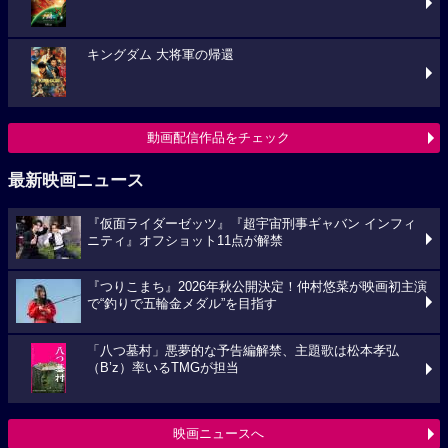
キングダム 大将軍の帰還
動画配信作品をチェック
最新映画ニュース
『仮面ライダーゼッツ』『超宇宙刑事ギャバン インフィ
ニティ』オフショット11点が解禁
『つりこまち』2026年秋公開決定！仲村悠菜が映画初主演
で“釣りで五輪金メダル”を目指す
「八つ墓村」悪夢的な予告編解禁、主題歌は松本孝弘
（B’z）率いるTMGが担当
映画ニュースへ