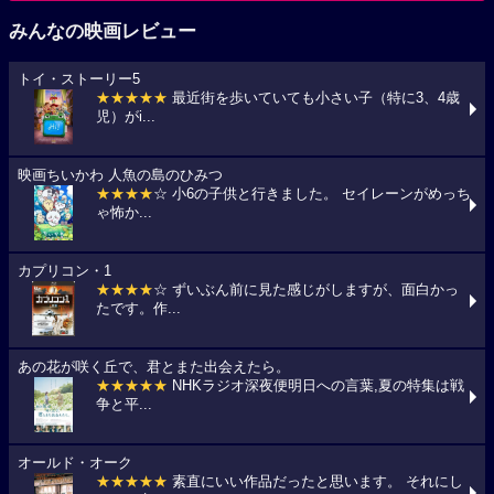
みんなの映画レビュー
トイ・ストーリー5
★★★★★
最近街を歩いていても小さい子（特に3、4歳
児）がi...
映画ちいかわ 人魚の島のひみつ
★★★★
☆ 小6の子供と行きました。 セイレーンがめっち
ゃ怖か...
カプリコン・1
★★★★
☆ ずいぶん前に見た感じがしますが、面白かっ
たです。作...
あの花が咲く丘で、君とまた出会えたら。
★★★★★
NHKラジオ深夜便明日への言葉,夏の特集は戦
争と平...
オールド・オーク
★★★★★
素直にいい作品だったと思います。 それにし