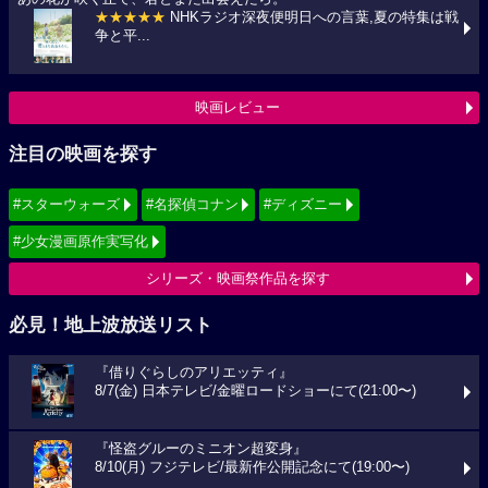
★★★★★
NHKラジオ深夜便明日への言葉,夏の特集は戦
争と平...
映画レビュー
注目の映画を探す
#スターウォーズ
#名探偵コナン
#ディズニー
#少女漫画原作実写化
シリーズ・映画祭作品を探す
必見！地上波放送リスト
『借りぐらしのアリエッティ』
8/7(金) 日本テレビ/金曜ロードショーにて(21:00〜)
『怪盗グルーのミニオン超変身』
8/10(月) フジテレビ/最新作公開記念にて(19:00〜)