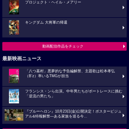
プロジェクト・ヘイル・メアリー
キングダム 大将軍の帰還
動画配信作品をチェック
最新映画ニュース
「八つ墓村」悪夢的な予告編解禁、主題歌は松本孝弘
（B’z）率いるTMGが担当
フランシス・ンら出演。中年男たちがボートレースに挑む
「逆流の男たち」
『ブルーヘロン』10月23日(金)公開決定！ポスタービジュ
アル&特報解禁―ある家族を巡る今...