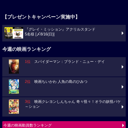
【プレゼントキャンペーン実施中】
『グレイ・ミッション』アクリルスタンド
5名様 [〆8/16(日)]
今週の映画ランキング
1位
スパイダーマン：ブランド・ニュー・デイ
2位
映画ちいかわ 人魚の島のひみつ
3位
映画クレヨンしんちゃん 奇々怪々！オラの妖怪バケ
～ション
今週の映画動員数ランキング