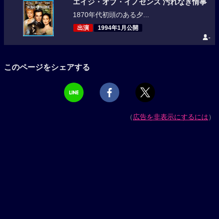
エイジ・オブ・イノセンス 汚れなき情事
1870年代初頭のある夕...
出演
1994年1月公開
-
このページをシェアする
（
広告を非表示にするには
）