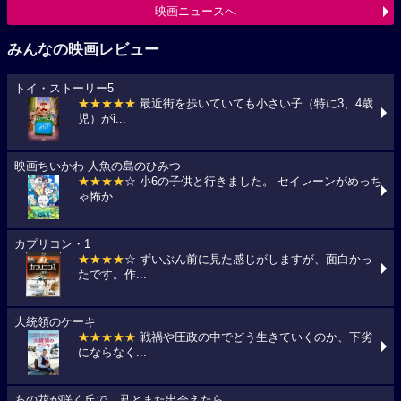
映画ニュースへ
みんなの映画レビュー
トイ・ストーリー5
★★★★★
最近街を歩いていても小さい子（特に3、4歳
児）がi...
映画ちいかわ 人魚の島のひみつ
★★★★
☆ 小6の子供と行きました。 セイレーンがめっち
ゃ怖か...
カプリコン・1
★★★★
☆ ずいぶん前に見た感じがしますが、面白かっ
たです。作...
大統領のケーキ
★★★★★
戦禍や圧政の中でどう生きていくのか、下劣
にならなく...
あの花が咲く丘で、君とまた出会えたら。