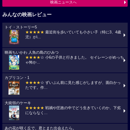
映画ニュースへ
みんなの映画レビュー
トイ・ストーリー5
★★★★★
最近街を歩いていても小さい子（特に3、4歳
児）がi...
映画ちいかわ 人魚の島のひみつ
★★★★
☆ 小6の子供と行きました。 セイレーンがめっち
ゃ怖か...
カプリコン・1
★★★★
☆ ずいぶん前に見た感じがしますが、面白かっ
たです。作...
大統領のケーキ
★★★★★
戦禍や圧政の中でどう生きていくのか、下劣
にならなく...
あの花が咲く丘で、君とまた出会えたら。