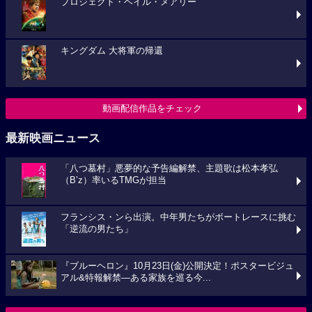
プロジェクト・ヘイル・メアリー
キングダム 大将軍の帰還
動画配信作品をチェック
最新映画ニュース
「八つ墓村」悪夢的な予告編解禁、主題歌は松本孝弘
（B’z）率いるTMGが担当
フランシス・ンら出演。中年男たちがボートレースに挑む
「逆流の男たち」
『ブルーヘロン』10月23日(金)公開決定！ポスタービジュ
アル&特報解禁―ある家族を巡る今...