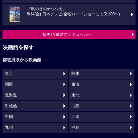
『風の谷のナウシカ』
8/14(金) 日本テレビ/金曜ロードショーにて(21:00〜)
映画TV放送スケジュールへ
映画館を探す
都道府県から映画館
東京
関東
関西
東海
北海道
東北
甲信越
北陸
中国
四国
九州
沖縄