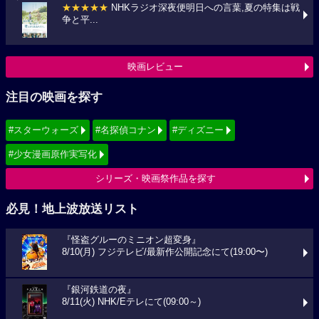
★★★★★
NHKラジオ深夜便明日への言葉,夏の特集は戦
争と平...
映画レビュー
注目の映画を探す
#スターウォーズ
#名探偵コナン
#ディズニー
#少女漫画原作実写化
シリーズ・映画祭作品を探す
必見！地上波放送リスト
『怪盗グルーのミニオン超変身』
8/10(月) フジテレビ/最新作公開記念にて(19:00〜)
『銀河鉄道の夜』
8/11(火) NHK/Eテレにて(09:00～)