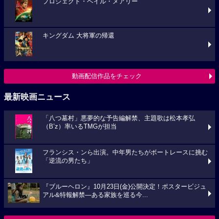
プロジェクト・ヘイル・メアリー
キングダム 大将軍の帰還
動画配信作品をチェック
最新映画ニュース
「八つ墓村」悪夢的な予告編解禁、主題歌は松本孝弘
（B’z）率いるTMGが担当
フランシス・ンら出演。中年男たちがボートレースに挑む
「逆流の男たち」
『ブルーヘロン』10月23日(金)公開決定！ポスタービジュ
アル&特報解禁―ある家族を巡る今...