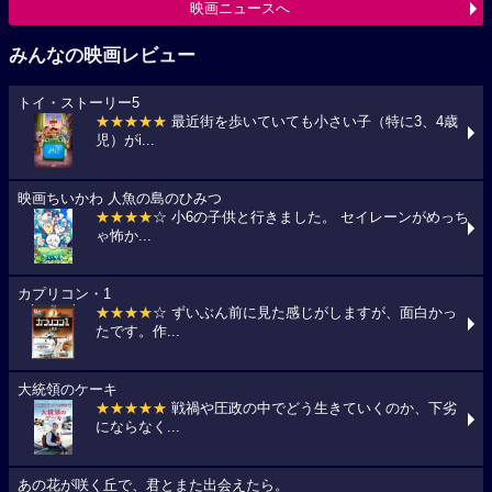
映画ニュースへ
みんなの映画レビュー
トイ・ストーリー5
★★★★★
最近街を歩いていても小さい子（特に3、4歳
児）がi...
映画ちいかわ 人魚の島のひみつ
★★★★
☆ 小6の子供と行きました。 セイレーンがめっち
ゃ怖か...
カプリコン・1
★★★★
☆ ずいぶん前に見た感じがしますが、面白かっ
たです。作...
大統領のケーキ
★★★★★
戦禍や圧政の中でどう生きていくのか、下劣
にならなく...
あの花が咲く丘で、君とまた出会えたら。