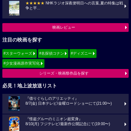
★★★★★
NHKラジオ深夜便明日への言葉,夏の特集は戦
争と平...
映画レビュー
注目の映画を探す
#スターウォーズ
#名探偵コナン
#ディズニー
#少女漫画原作実写化
シリーズ・映画祭作品を探す
必見！地上波放送リスト
『借りぐらしのアリエッティ』
8/7(金) 日本テレビ/金曜ロードショーにて(21:00〜)
『怪盗グルーのミニオン超変身』
8/10(月) フジテレビ/最新作公開記念にて(19:00〜)