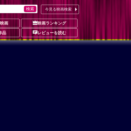
今見る映画検索
の映画
映画ランキング
作品
レビューを読む