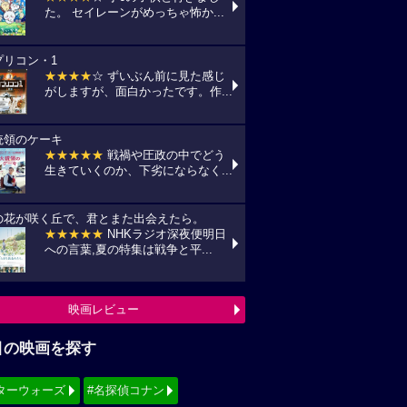
た。 セイレーンがめっちゃ怖か...
プリコン・1
★★★★
☆ ずいぶん前に見た感じ
がしますが、面白かったです。作...
統領のケーキ
★★★★★
戦禍や圧政の中でどう
生きていくのか、下劣にならなく...
の花が咲く丘で、君とまた出会えたら。
★★★★★
NHKラジオ深夜便明日
への言葉,夏の特集は戦争と平...
映画レビュー
目の映画を探す
ターウォーズ
#名探偵コナン