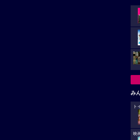
み
ト
映