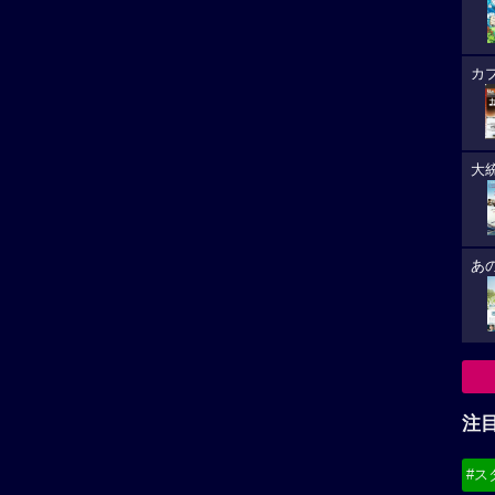
カ
大
あ
注
#ス