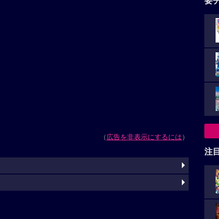
要
（
広告を非表示にするには
）
注