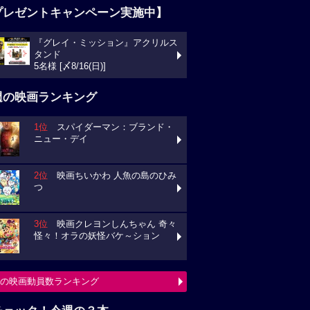
プレゼントキャンペーン実施中】
『グレイ・ミッション』アクリルス
タンド
5名様 [〆8/16(日)]
週の映画ランキング
1位
スパイダーマン：ブランド・
ニュー・デイ
2位
映画ちいかわ 人魚の島のひみ
つ
3位
映画クレヨンしんちゃん 奇々
怪々！オラの妖怪バケ～ション
の映画動員数ランキング