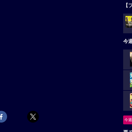
【
今
今週