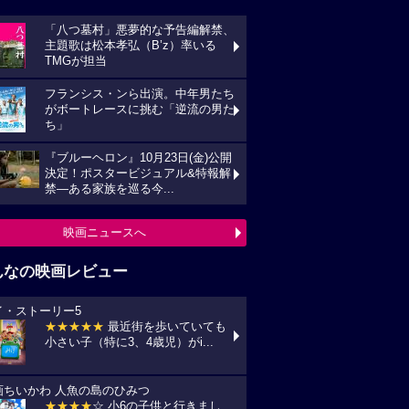
「八つ墓村」悪夢的な予告編解禁、
主題歌は松本孝弘（B’z）率いる
TMGが担当
フランシス・ンら出演。中年男たち
がボートレースに挑む「逆流の男た
ち」
『ブルーヘロン』10月23日(金)公開
決定！ポスタービジュアル&特報解
禁―ある家族を巡る今...
映画ニュースへ
んなの映画レビュー
イ・ストーリー5
★★★★★
最近街を歩いていても
小さい子（特に3、4歳児）がi...
画ちいかわ 人魚の島のひみつ
★★★★
☆ 小6の子供と行きまし