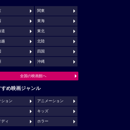
京
関東
西
東海
海道
東北
信越
北陸
国
四国
州
沖縄
全国の映画館へ
すすめ映画ジャンル
クション
アニメーション
キッズ
メディ
ホラー