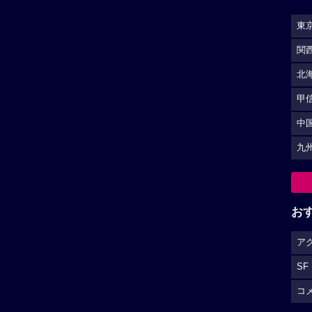
東
関
北
甲
中
九
お
ア
SF
コ