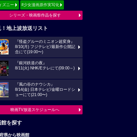
ィズニー
#少女漫画原作実写化
シリーズ・映画祭作品を探す
見！地上波放送リスト
『怪盗グルーのミニオン超変身』
8/10(月) フジテレビ/最新作公開記
念にて(19:00〜)
『銀河鉄道の夜』
8/11(火) NHK/Eテレにて(09:00～)
『風の谷のナウシカ』
8/14(金) 日本テレビ/金曜ロードシ
ョーにて(21:00〜)
映画TV放送スケジュールへ
画館を探す
府県から映画館