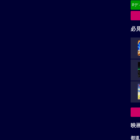
#デ
必
映
都道